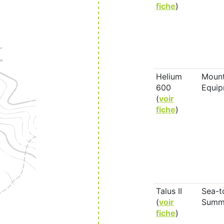
fiche
)
Helium
Mount
600
Equip
(
voir
fiche
)
Talus II
Sea-t
(
voir
Summ
fiche
)