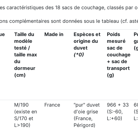
es caractéristiques des 18 sacs de couchage, classés par o
ons complémentaires sont données sous le tableau (cf. asté
ue
Taille du
Made in
Espèces et
Poids
P
modèle
origine du
mesuré
g
testé /
duvet
sac de
(
taille max
(*0)
couchage
du
+ sac de
dormeur
transport
(cm)
(g)
M/190
France
"pur" duvet
966 + 33
6
(existe en
d'oie grise
(S:-60,
(
S/170 et
(France,
L:+60)
L
L>190)
Périgord)