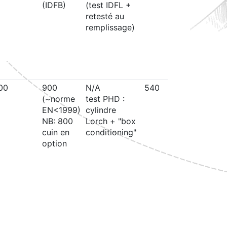
(IDFB)
(test IDFL +
(label 
retesté au
2000
remplissage)
probabl
donc >
selon n
EN 129
00
900
N/A
540
duvet "
(~norme
test PHD :
(>95%
EN<1999)
cylindre
probabl
NB: 800
Lorch + "box
cuin en
conditioning"
option