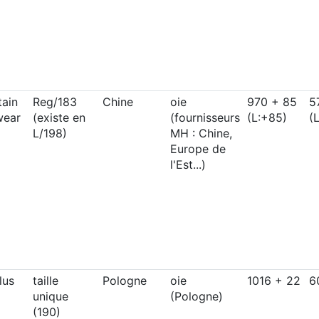
ain
Reg/183
Chine
oie
970 + 85
5
wear
(existe en
(fournisseurs
(L:+85)
(
L/198)
MH : Chine,
Europe de
l'Est...)
lus
taille
Pologne
oie
1016 + 22
6
unique
(Pologne)
(190)