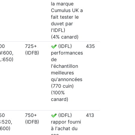
la marque
probabl
Cumulus UK a
fait tester le
duvet par
l'IDFL)
(4% canard)
00
725+
(IDFL)
435
90/10
W:600,
(IDFB)
(et mê
performances
L:650)
98% sel
de
norme 
l'échantillon
12934,
meilleures
d'après 
qu'annoncées
rapport
(770 cuin)
(100%
canard)
50
750+
(IDFL)
413
90/10
S:520,
(IDFB)
(label 
rappor fourni
:600)
2000, e
à l'achat du
même 
sac