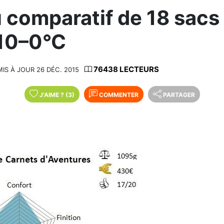
 comparatif de 18 sac
-10–0°C
76438 LECTEURS
MIS À JOUR 26 DÉC. 2015
J'AIME
?
(3)
COMMENTER
PARTAGER