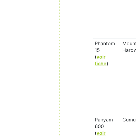
Phantom
Mount
15
Hard
(
voir
fiche
)
Panyam
Cumu
600
(
voir