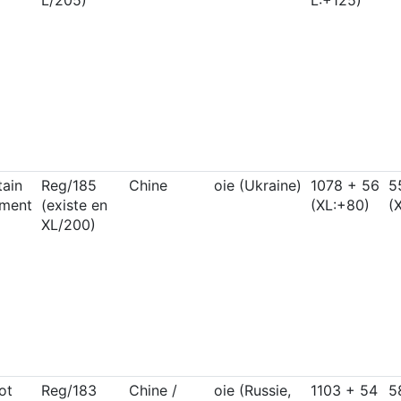
ain
Reg/185
Chine
oie (Ukraine)
1078 + 56
5
ment
(existe en
(XL:+80)
(
XL/200)
ot
Reg/183
Chine /
oie (Russie,
1103 + 54
5