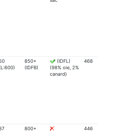
selon la
norme 
12934 d
le rapp
50
850+
(IDFL)
468
93/7
XL:600)
(IDFB)
(et mê
(98% oie, 2%
selon la
canard)
norme 
12934,
d'après 
rapport
87
800+
446
90/10