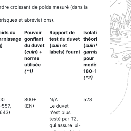
rdre croissant de poids mesuré (dans la
risques et abréviations).
oids du
Pouvoir
Rapport de
Isolation
Ratio
arnissage
gonflant
test du duvet
théorique
duvet/
g)
du duvet
(
cuin
et
(
cuin*
(*0)
(
cuin
) +
labels) fourni
garnissage
)
norme
pour
utilisée
modèle
(*1)
180-190
(*2)
00
800+
N/A
528
duvet "
S:557,
(EN)
Le duvet
(>95%
:643)
n'est plus
probabl
testé par TZ,
qui assure lui-