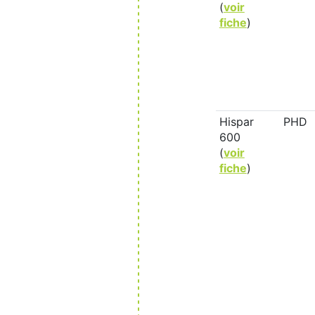
(
voir
fiche
)
Hispar
PHD
600
(
voir
fiche
)