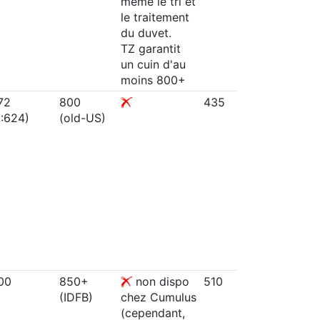
même le tri et
le traitement
du duvet.
TZ garantit
un cuin d'au
moins 800+
72
800
435
90/10
L:624)
(old-US)
(label 
2000
probabl
donc >
selon n
EN 129
00
850+
non dispo
510
96/4
(IDFB)
chez Cumulus
(norme
(cependant,
12934