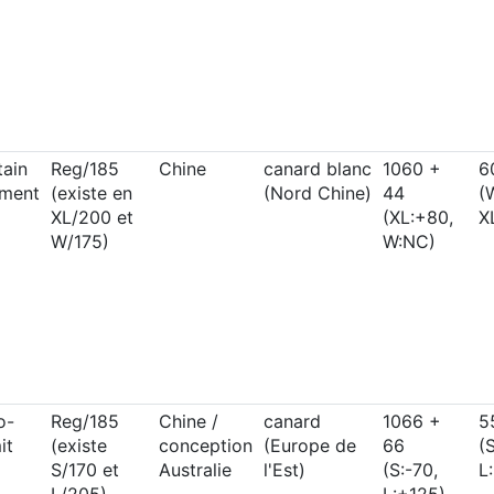
ain
Reg/185
Chine
canard blanc
1060 +
6
ment
(existe en
(Nord Chine)
44
(
XL/200 et
(XL:+80,
X
W/175)
W:NC)
o-
Reg/185
Chine /
canard
1066 +
5
it
(existe
conception
(Europe de
66
(
S/170 et
Australie
l'Est)
(S:-70,
L
L/205)
L:+125)