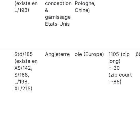
(existe en
conception
Pologne,
L/198)
&
Chine)
garnissage
Etats-Unis
Std/185
Angleterre
oie (Europe)
1105 (zip
6
(existe en
long)
XS/142,
+ 30
S/168,
(zip court
L/198,
: -85)
XL/215)