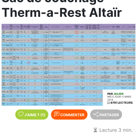
Therm-a-Rest Altaïr
PAR
JULIEN
MIS À JOUR 11 MARS
2014
6791 LECTEURS
J'AIME
?
(1)
COMMENTER
PARTAGER
Lecture 3 min.