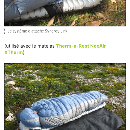
Le système d'attache Synergy Link
(utilisé avec le matelas
Therm-a-Rest NeoAir
XTherm
)