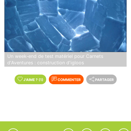
Un week-end de test matériel pour Carnets
d'Aventures : construction d'igloos
J'AIME
?
(1)
COMMENTER
PARTAGER