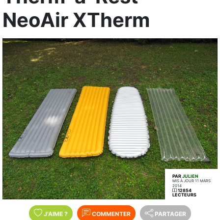
NeoAir XTherm
PAR
JULIEN
MIS À JOUR 11 MARS
2014
12854
LECTEURS
J'AIME
?
COMMENTER
PARTAGER