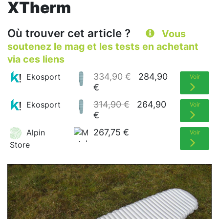
XTherm
Où trouver cet article ?
Vous
soutenez le mag et les tests en achetant
via ces liens
334,90 €
284,90
Ekosport
Voir
€
314,90 €
264,90
Ekosport
Voir
€
267,75 €
Alpin
Voir
Store