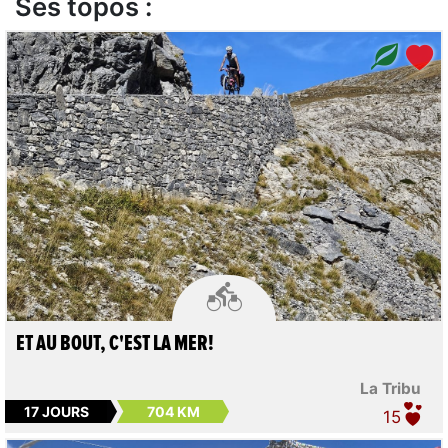
Ses topos :

ET AU BOUT, C'EST LA MER!
La Tribu
17 JOURS
704 KM
15