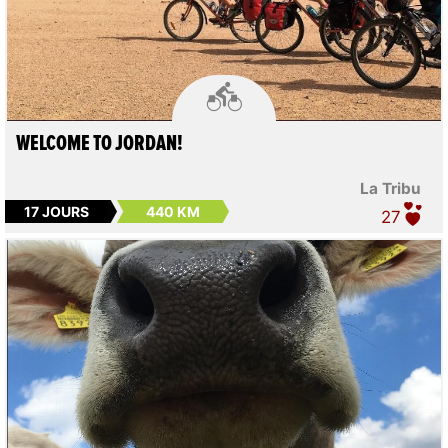

WELCOME TO JORDAN!
La Tribu
17 JOURS
440 KM
27