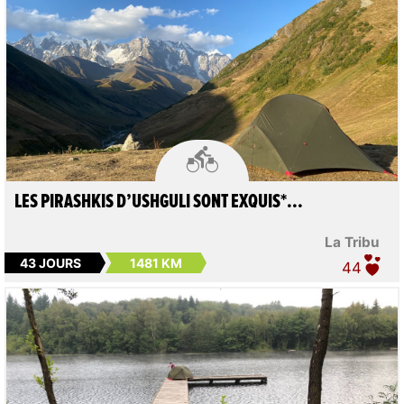

LES PIRASHKIS D’USHGULI SONT EXQUIS*...
La Tribu
43 JOURS
1481 KM
44