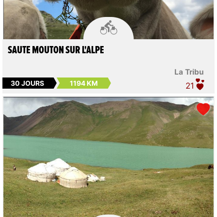

SAUTE MOUTON SUR L'ALPE
La Tribu
30 JOURS
1194 KM
21