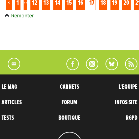
..
<
1
12
13
14
15
16
17
18
19
20
2
Remonter
LE MAG
CARNETS
L'EQUIPE
ARTICLES
FORUM
INFOS SITE
TESTS
BOUTIQUE
RGPD