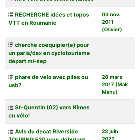
RECHERCHE idées et topos
03 nov.
2011
VTT en Roumanie
(Olivier)
cherche coequipier(e) pour
un paris/dax en cyclotourisme
depart mi-sep
phare de velo avec piles ou
28 mars
2017 (Mak
usb?
Manu)
St-Quentin (02) vers Nîmes
en vélo!
Avis du decat Riverside
22 juin
2022
TOURING 520 pour débutant