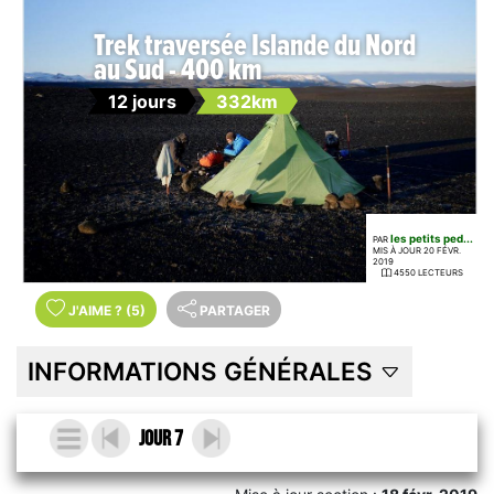
Trek traversée Islande du Nord
au Sud - 400 km
12 jours
332km
les petits ped...
PAR
MIS À JOUR 20 FÉVR.
2019
4550 LECTEURS
J'AIME
?
(5)
PARTAGER
INFORMATIONS GÉNÉRALES
Jour 7