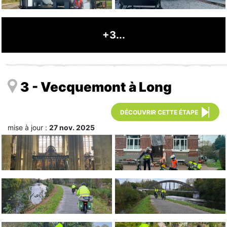
+3...
3 - Vecquemont à Long
DÉCOUVRIR CETTE ÉTAPE
mise à jour :
27 nov. 2025