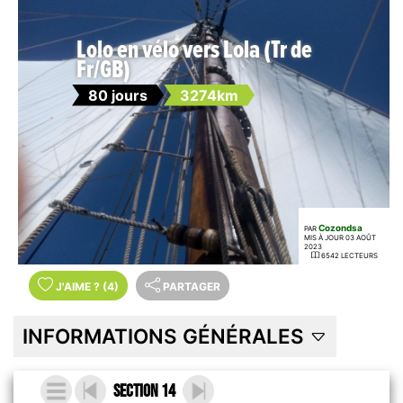
Lolo en vélo vers Lola (Tr de
Fr/GB)
80 jours
3274km
Cozondsa
PAR
MIS À JOUR 03 AOÛT
2023
6542 LECTEURS
J'AIME
?
(4)
PARTAGER
INFORMATIONS GÉNÉRALES
Section 14