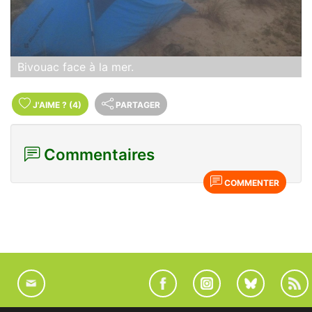
Bivouac face à la mer.
J'AIME
?
(4)
PARTAGER
Commentaires
COMMENTER