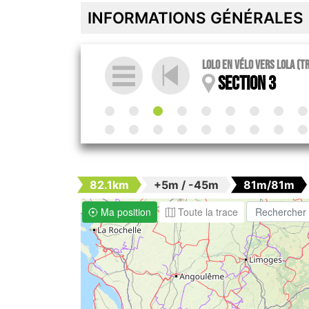
INFORMATIONS GÉNÉRALES
Lolo en vélo vers Lola (T
Section 3
82.1km
+5m / -45m
81m/81m
Ma position
Toute la trace