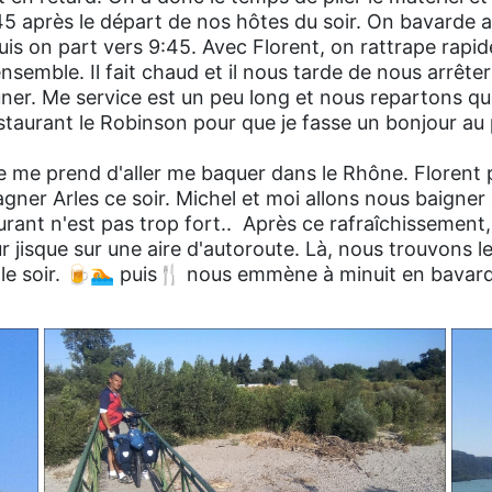
8:45 après le départ de nos hôtes du soir. On bavarde 
puis on part vers 9:45. Avec Florent, on rattrape rap
nsemble. Il fait chaud et il nous tarde de nous arrêter
uner. Me service est un peu long et nous repartons qu
staurant le Robinson pour que je fasse un bonjour au
vie me prend d'aller me baquer dans le Rhône. Florent 
agner Arles ce soir. Michel et moi allons nous baigner
urant n'est pas trop fort.. Après ce rafraîchissement
r jisque sur une aire d'autoroute. Là, nous trouvons 
 le soir. 🍺🏊 puis🍴 nous emmène à minuit en bavar