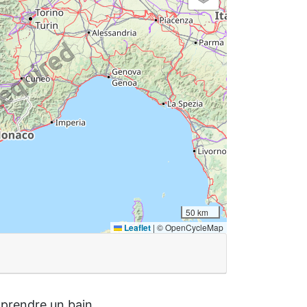
50 km
Leaflet
|
© OpenCycleMap
t prendre un bain