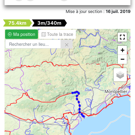
Mise à jour section :
16 juil. 2019
75.4km
3m/340m
Ma position
Toute la trace
+
−