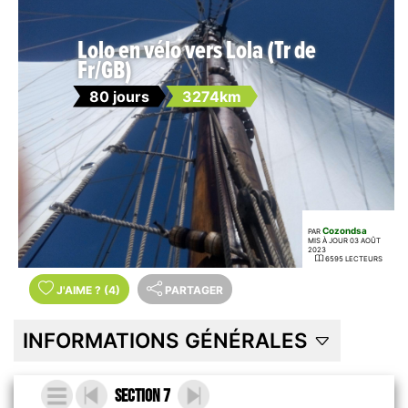
Lolo en vélo vers Lola (Tr de
Fr/GB)
80 jours
3274km
Cozondsa
PAR
MIS À JOUR 03 AOÛT
2023
6595 LECTEURS
J'AIME
?
(4)
PARTAGER
INFORMATIONS GÉNÉRALES
Section 7