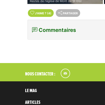
Restés de l'église de Mont de St Éloi
J'AIME
?
(4)
PARTAGER
Commentaires
NOUS CONTACTER :
LE MAG
ARTICLES