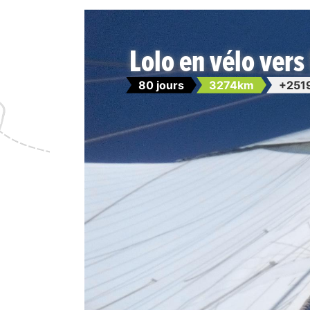
Lolo en vélo vers 
80 jours
3274km
+251