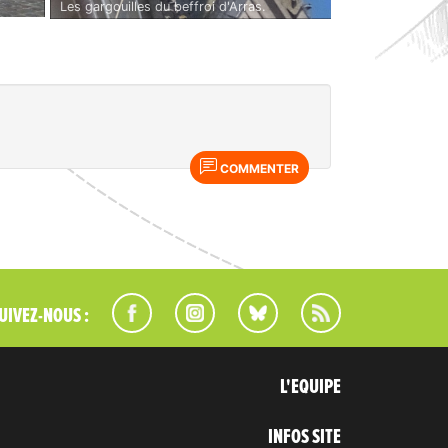
Les gargouilles du beffroi d'Arras.
COMMENTER
UIVEZ-NOUS :
L'EQUIPE
INFOS SITE