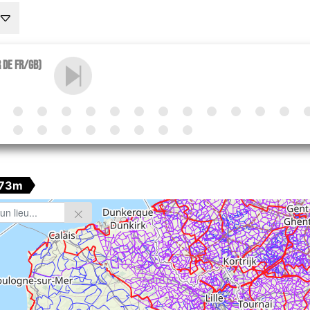
r de Fr/GB)
173m