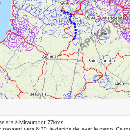
ussiere à Miraumont 77kms
er passant vers 6:30, je décide de lever le camp. Ce m