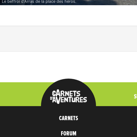
Le beffroi d'Arras de la place des héros.
S
CARNETS
FORUM