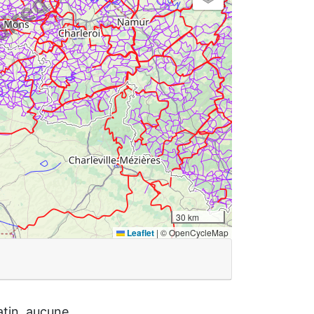
30 km
Leaflet
|
© OpenCycleMap
atin, aucune