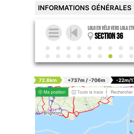
INFORMATIONS GÉNÉRALES
Lolo en vélo vers Lola (T
Section 36
72.8km
+737m / -706m
-22m/
Ma position
Toute la trace