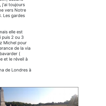
j'ai toujours
ne vers Notre
8. Les gardes
ais elle est
i puis 2 ou 3
ez Michel pour
nerance de la via
 bavarder (
 et le réveil à
éna de Londres à