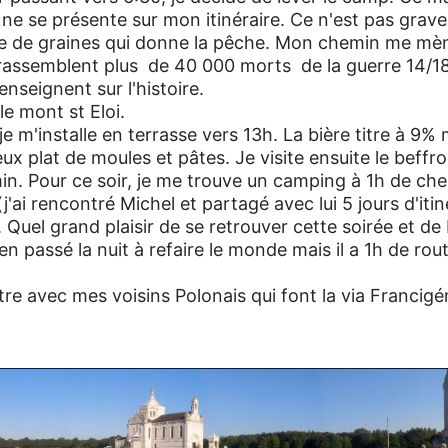
ne se présente sur mon itinéraire. Ce n'est pas grave, 
e de graines qui donne la pêche. Mon chemin me mè
 rassemblent plus de 40 000 morts de la guerre 14/1
enseignent sur l'histoire.
le mont st Eloi.
e m'installe en terrasse vers 13h. La bière titre à 9% m
 plat de moules et pâtes. Je visite ensuite le beffro
in. Pour ce soir, je me trouve un camping à 1h de ch
.(j'ai rencontré Michel et partagé avec lui 5 jours d'iti
). Quel grand plaisir de se retrouver cette soirée et de
n passé la nuit à refaire le monde mais il a 1h de route
être avec mes voisins Polonais qui font la via Francig