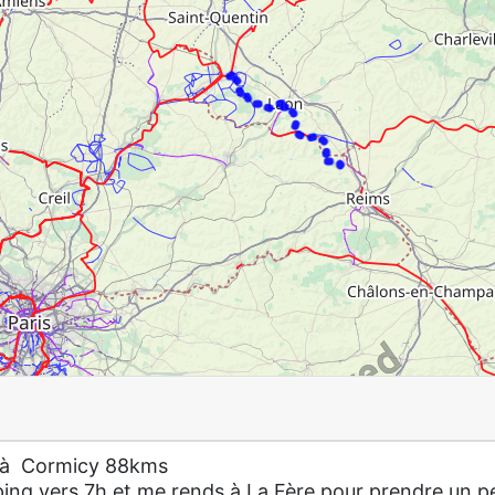
r à Cormicy 88kms
ping vers 7h et me rends à La Fère pour prendre un pe