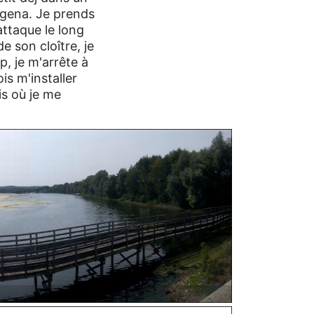
igena. Je prends
attaque le long
de son cloître, je
p, je m'arrête à
is m'installer
is où je me