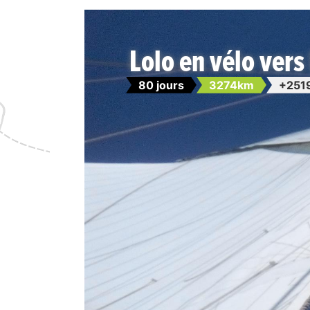
Lolo en vélo vers 
80 jours
3274km
+251