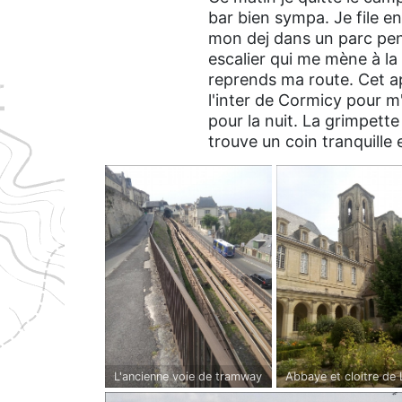
bar bien sympa. Je file e
mon dej dans un parc pend
escalier qui me mène à la v
reprends ma route. Cet ap
l'inter de Cormicy pour m
pour la nuit. La grimpett
trouve un coin tranquille e
L'ancienne voie de tramway
Abbaye et cloitre de 
de Laon