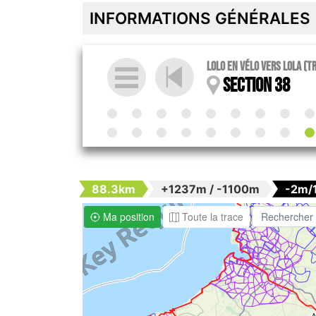
INFORMATIONS GÉNÉRALES
Lolo en vélo vers Lola (T
Section 38
88.3km
+1237m / -1100m
-2m/
Ma position
Toute la trace