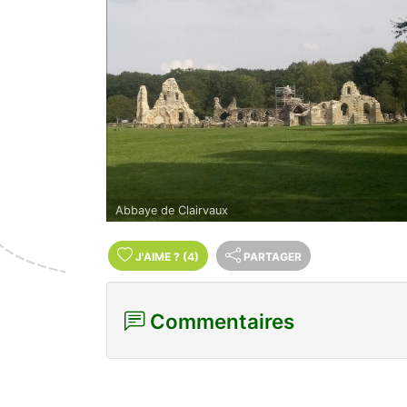
Abbaye de Clairvaux
J'AIME
?
(4)
PARTAGER
Commentaires