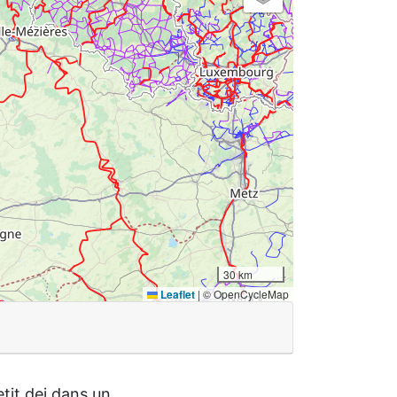
30 km
Leaflet
|
© OpenCycleMap
tit dej dans un