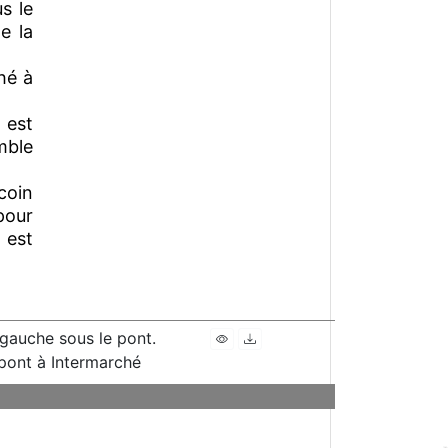
s le
e la
hé à
 est
mble
coin
pour
 est
 gauche sous le pont.
 pont à Intermarché