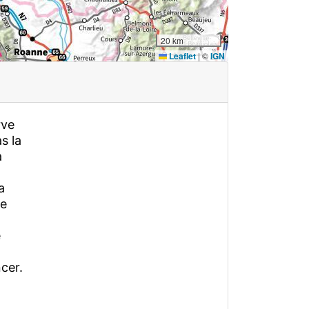
20 km
Leaflet
|
©
IGN
rve
s la
a
a
le
e
cer.