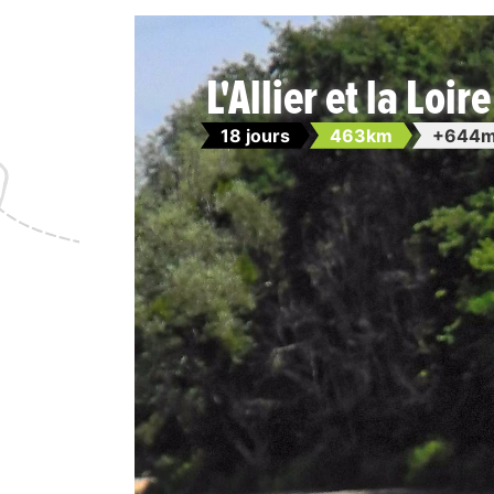
L'Allier et la Loi
18 jours
463km
+644m