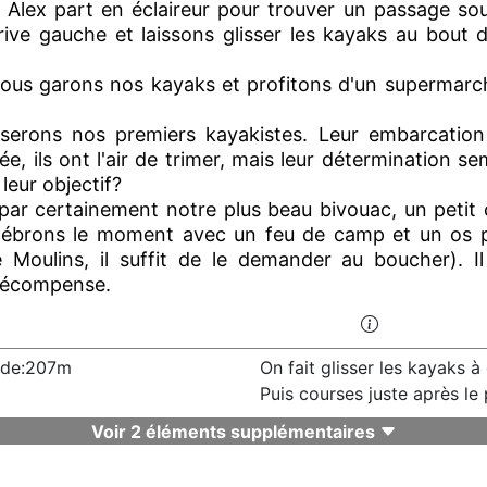
 Alex part en éclaireur pour trouver un passage sou
ive gauche et laissons glisser les kayaks au bout d
nous garons nos kayaks et profitons d'un supermarc
iserons nos premiers kayakistes. Leur embarcation
e, ils ont l'air de trimer, mais leur détermination se
 leur objectif?
 par certainement notre plus beau bivouac, un petit 
élébrons le moment avec un feu de camp et un os 
 Moulins, il suffit de le demander au boucher). Il
e récompense.
tude:207m
On fait glisser les kayaks à
Puis courses juste après le
Voir 2 éléments supplémentaires