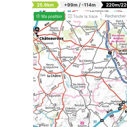
25.9km
+99m / -114m
220m/2
Ma position
Toute la trace