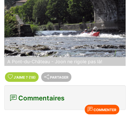
A Pont-du-Château - Joon ne rigole pas là!
J'AIME
?
(18)
PARTAGER
Commentaires
COMMENTER