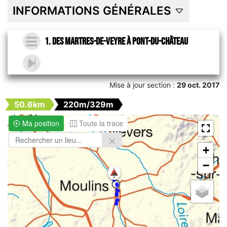
INFORMATIONS GÉNÉRALES
1. Des Martres-de-Veyre à Pont-du-Château
Mise à jour section :
29 oct. 2017
50.6km
220m/329m
Ma position
Toute la trace
+
−