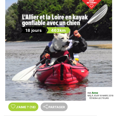
L'Allier et la Loire en kayak
gonflable avec un chien
18 jours
463km
Anne
PAR
MIS À JOUR 18 MARS 2018
9094 LECTEURS
J'AIME
?
(18)
PARTAGER