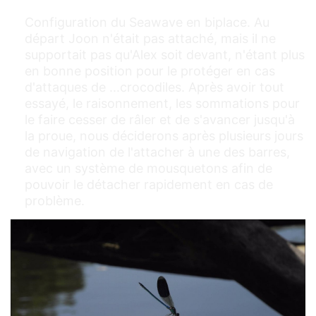
Configuration du Seawave en biplace. Au
départ Joon n'était pas attaché, mais il ne
supportait pas qu'Alex soit devant, n'étant plus
en bonne position pour le protéger en cas
d'attaques de ...crocodiles. Après avoir tout
essayé, le raisonnement, les sommations pour
le faire cesser de râler et de s'avancer jusqu'à
la proue, nous déciderons après plusieurs jours
de navigation de l'attacher à une des barres,
avec un système de mousquetons afin de
pouvoir le détacher rapidement en cas de
problème.