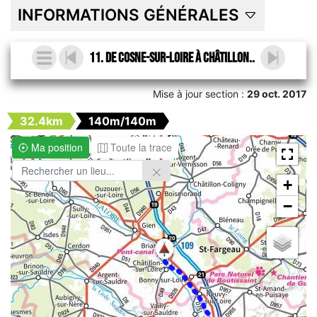
INFORMATIONS GÉNÉRALES
11. De Cosne-sur-Loire à Châtillon..
Mise à jour section :
29 oct. 2017
32.4km
140m/140m
Ma position
Toute la trace
+
−