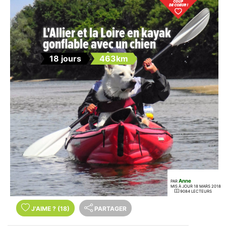
L'Allier et la Loire en kayak
gonflable avec un chien
18 jours
463km
Anne
PAR
MIS À JOUR 18 MARS 2018
9084 LECTEURS
J'AIME
?
(18)
PARTAGER