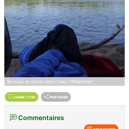
Bivouac le duvet dans l'eau ! Whatelse?
J'AIME
?
(18)
PARTAGER
Commentaires