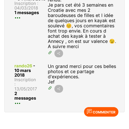
Inscription :
Je pars cet été 3 semaines en
04/03/2018
Croatie avec mes 2
1 messages
baroudeuses de filles et l idée
de quelques jours en kayak est
soulevé 😊, vos commentaires
font trop envie. En cours d
achat des kayak à tester à
Annecy , on est sur valence 😉.
A suivre merci
rando26
-
Un grand merci pour ces belles
10 mars
photos et ce partage
2018
d'expériences.
Inscription
Jef
:
13/05/2017
2
messages
COMMENTER