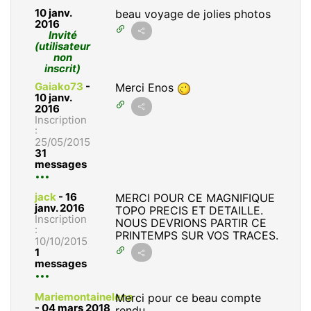
10 janv.
beau voyage de jolies photos
2016
Invité
(utilisateur
non
inscrit)
Gaiako73
-
Merci Enos
10 janv.
2016
Inscription
:
25/05/2015
31
messages
jack
-
16
MERCI POUR CE MAGNIFIQUE
janv. 2016
TOPO PRECIS ET DETAILLE.
Inscription
NOUS DEVRIONS PARTIR CE
:
PRINTEMPS SUR VOS TRACES.
10/10/2015
1
messages
Mariemontainelena
Merci pour ce beau compte
-
04 mars 2018
rendu.