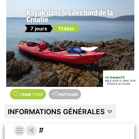
Kayak dans les îles nord de la
Croatie
7 jours
114km
Gaiako73
PAR
MIS À JOUR 15 JANV. 2016
6024 LECTEURS
J'AIME
?
(12)
PARTAGER
INFORMATIONS GÉNÉRALES
J7