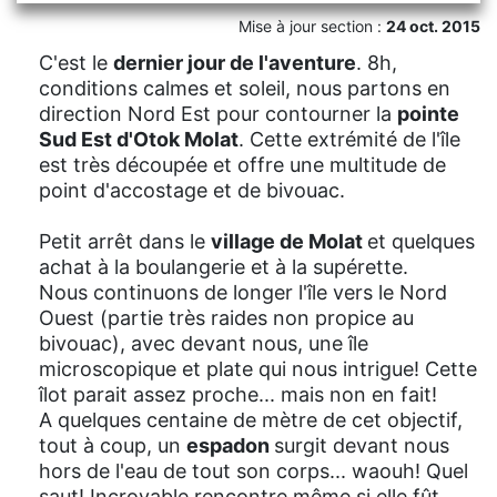
Mise à jour section :
24 oct. 2015
C'est le
dernier jour de l'aventure
. 8h,
conditions calmes et soleil, nous partons en
direction Nord Est pour contourner la
pointe
Sud Est d'Otok Molat
. Cette extrémité de l'île
est très découpée et offre une multitude de
point d'accostage et de bivouac.
Petit arrêt dans le
village de Molat
et quelques
achat à la boulangerie et à la supérette.
Nous continuons de longer l'île vers le Nord
Ouest (partie très raides non propice au
bivouac), avec devant nous, une île
microscopique et plate qui nous intrigue! Cette
îlot parait assez proche... mais non en fait!
A quelques centaine de mètre de cet objectif,
tout à coup, un
espadon
surgit devant nous
hors de l'eau de tout son corps... waouh! Quel
saut! Incroyable rencontre même si elle fût