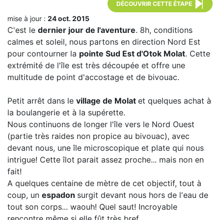
DÉCOUVRIR CETTE ÉTAPE
mise à jour :
24 oct. 2015
C'est le
dernier jour de l'aventure
. 8h, conditions
calmes et soleil, nous partons en direction Nord Est
pour contourner la
pointe Sud Est d'Otok Molat
. Cette
extrémité de l'île est très découpée et offre une
multitude de point d'accostage et de bivouac.
Petit arrêt dans le
village de Molat
et quelques achat à
la boulangerie et à la supérette.
Nous continuons de longer l'île vers le Nord Ouest
(partie très raides non propice au bivouac), avec
devant nous, une île microscopique et plate qui nous
intrigue! Cette îlot parait assez proche... mais non en
fait!
A quelques centaine de mètre de cet objectif, tout à
coup, un
espadon
surgit devant nous hors de l'eau de
tout son corps... waouh! Quel saut! Incroyable
rencontre même si elle fût très bref.