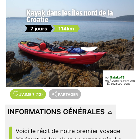
Kayak dans les îles nord de la
Croatie
7 jours
114km
Gaiako73
PAR
MIS À JOUR 15 JANV. 2016
6022 LECTEURS
J'AIME
?
(12)
PARTAGER
INFORMATIONS GÉNÉRALES
Voici le récit de notre premier voyage