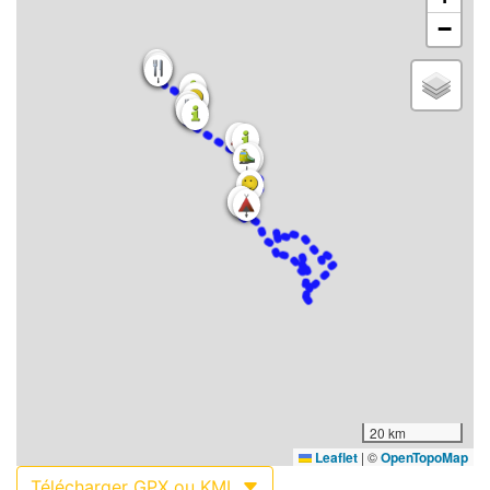
−
20 km
Leaflet
|
©
OpenTopoMap
Télécharger GPX ou KML