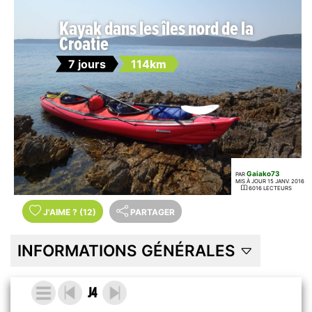
Kayak dans les îles nord de la
Croatie
7 jours
114km
Gaiako73
PAR
MIS À JOUR 15 JANV. 2016
6016 LECTEURS
J'AIME
?
(12)
PARTAGER
INFORMATIONS GÉNÉRALES
J4