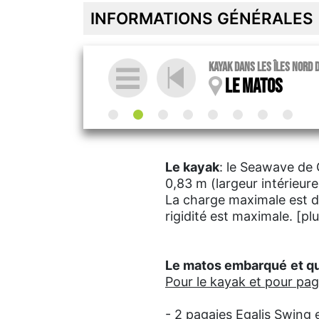
INFORMATIONS GÉNÉRALES
Kayak dans les îles nord d
Le matos
Le kayak
: le Seawave de 
0,83 m (largeur intérieur
La charge maximale est de
rigidité est maximale. [p
Le matos embarqué
et q
Pour le kayak et pour pa
- 2 pagaies Egalis Swing 