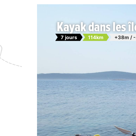
Kayak dans les îl
7 jours
114km
+38m / 