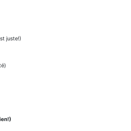
t juste!)
té)
ien!)