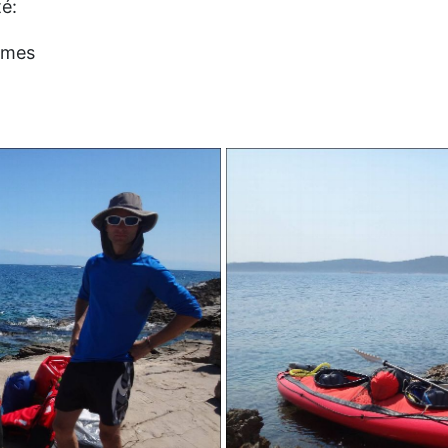
té:
lmes