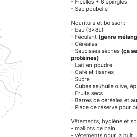
- Ficelles + 6 épingles
- Sac poubelle
Nouriture et boisson:
- Eau (3x8L)
- Féculent
(genre mélanges
- Céréales
- Saucisses sèches
(ça s
protéines)
- Lait en poudre
- Café et tisanes
- Sucre
- Cubes sel/huile olive, ép
- Fruits secs
- Barres de céréales et a
- Place de réserve pour pr
Vêtements, hygiène et so
-
maillots de bain
-
vêtements pour la nuit