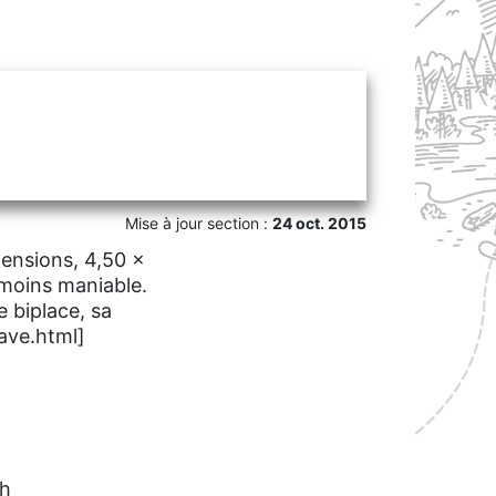
Mise à jour section :
24 oct. 2015
mensions, 4,50 x
 moins maniable.
e biplace, sa
ave.html]
sh