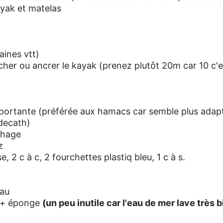
yak et matelas
aines vtt)
cher ou ancrer le kayak (prenez plutôt 20m car 10 c'es
toportante (préférée aux hamacs car semble plus adap
(decath)
chage
z
 2 c à c, 2 fourchettes plastiq bleu, 1 c à s.
eau
e + éponge
(un peu inutile car l'eau de mer lave très b