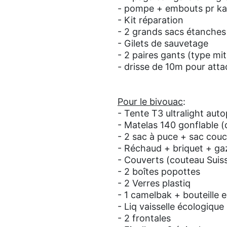
- pompe + embouts pr ka
- Kit réparation
- 2 grands sacs étanches
- Gilets de sauvetage
- 2 paires gants (type mit
- drisse de 10m pour atta
Pour le bivouac
:
- Tente T3 ultralight au
- Matelas 140 gonflable 
- 2 sac à puce + sac cou
- Réchaud + briquet + ga
-
Couverts (couteau Suisse,
- 2 boîtes popottes
- 2 Verres plastiq
- 1 camelbak + bouteille 
- Liq vaisselle écologiqu
- 2 frontales