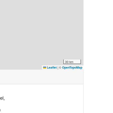
30 km
Leaflet
|
©
OpenTopoMap
el,
n