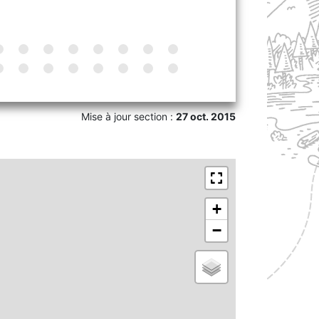
Mise à jour section :
27 oct. 2015
+
−