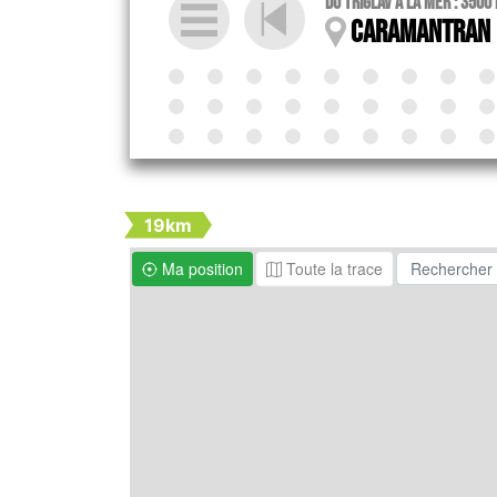
Du Triglav à la mer : 3500
Caramantran
19km
Ma position
Toute la trace