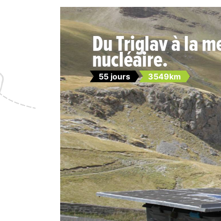
Du Triglav à la m
nucléaire.
55 jours
3549km