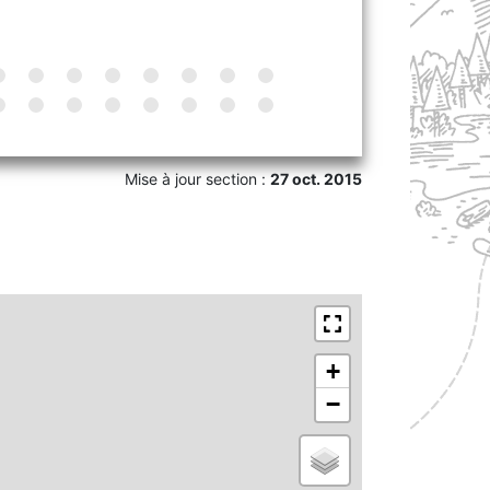
Mise à jour section :
27 oct. 2015
+
−