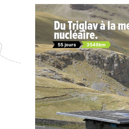
Du Triglav à la m
nucléaire.
55 jours
3549km