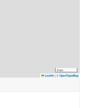
5 km
Leaflet
|
©
OpenTopoMap