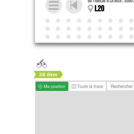
Du Triglav à la mer : 3500
L20

38.6km
Ma position
Toute la trace