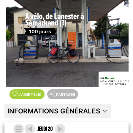
A vélo, de Lanester à
Samarkand (?)
100 jours
Renan
PAR
MIS À JOUR 31 JUIL. 2024
12005 LECTEURS
J'AIME
?
(49)
PARTAGER
INFORMATIONS GÉNÉRALES
Jeudi 20