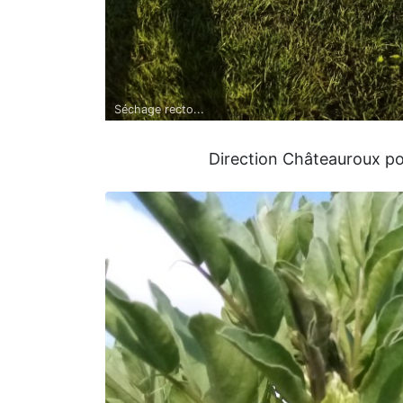
Séchage recto...
Direction Châteauroux pou