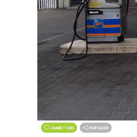
J'AIME
?
(49)
PARTAGER