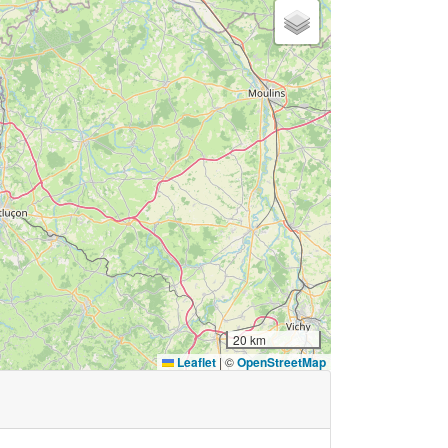
20 km
Leaflet
|
©
OpenStreetMap