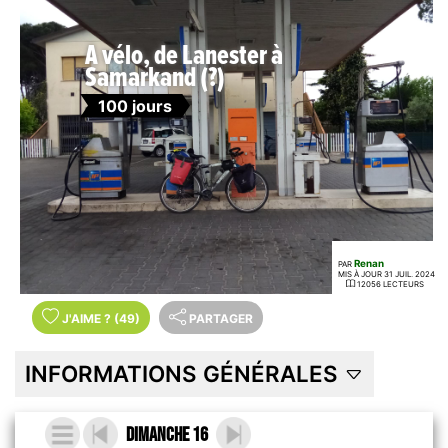
A vélo, de Lanester à
Samarkand (?)
100 jours
Renan
PAR
MIS À JOUR 31 JUIL. 2024
12056 LECTEURS
J'AIME
?
(49)
PARTAGER
INFORMATIONS GÉNÉRALES
Dimanche 16