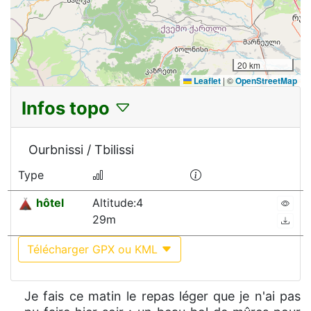
20 km
Leaflet
|
©
OpenStreetMap
Infos topo
Ourbnissi / Tbilissi
Type
hôtel
Altitude:4
29m
Télécharger GPX ou KML
Je fais ce matin le repas léger que je n'ai pas