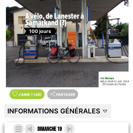
A vélo, de Lanester à
Samarkand (?)
100 jours
Renan
PAR
MIS À JOUR 31 JUIL. 2024
12049 LECTEURS
J'AIME
?
(49)
PARTAGER
INFORMATIONS GÉNÉRALES
Dimanche 19