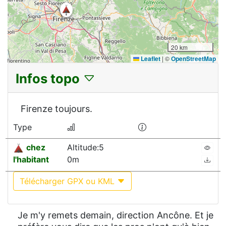
20 km
Leaflet
|
©
OpenStreetMap
Infos topo
Firenze toujours.
Type
chez
Altitude:5
l'habitant
0m
Télécharger GPX ou KML
Je m'y remets demain, direction Ancône. Et je