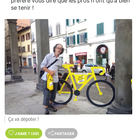
préfère vous dire que les pros n'ont qu'à bien
se tenir !
Ça va dépoter !
J'AIME
?
(49)
PARTAGER