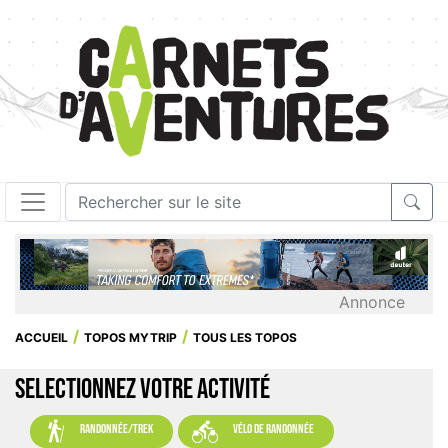
Annonce
ACCUEIL
TOPOS MYTRIP
TOUS LES TOPOS
SELECTIONNEZ VOTRE ACTIVITÉ


randonnée/trek
vélo de randonnée