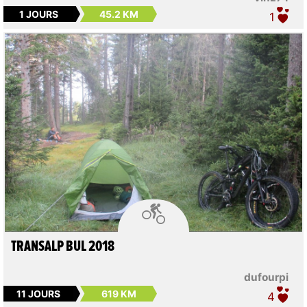
1 JOURS
45.2 KM
1

TRANSALP BUL 2018
dufourpi
11 JOURS
619 KM
4