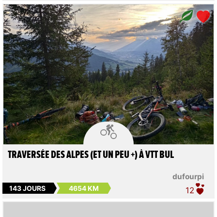

TRAVERSÉE DES ALPES (ET UN PEU +) À VTT BUL
dufourpi
143 JOURS
4654 KM
12