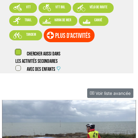



VTT
VTT BUL
vélo de route



trail
kayak de mer
canoë

plus d'activités
tandem
Chercher aussi dans
les activités secondaires
Avec des enfants
Voir liste avancée