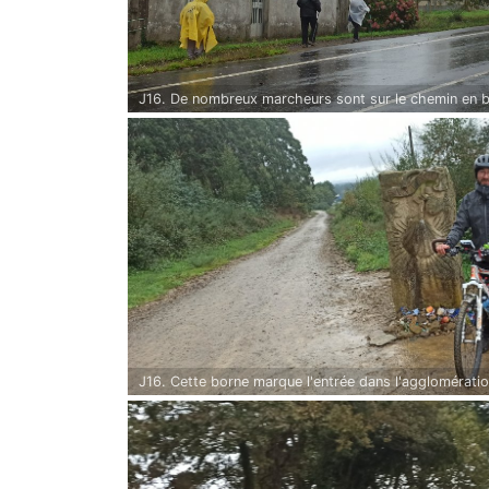
J16. De nombreux marcheurs sont sur le chemin en b
J16. Cette borne marque l'entrée dans l'agglomérat
Dans cette zone je dépasse des petits groupes de 2-
matin même, sachant que je n'ai pas fait de pause le 
avec la pluie ...