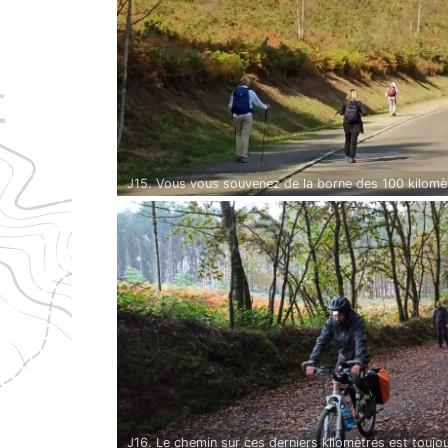
J15. Vous vous souvenez de la borne des 100 kilomètr
(sur?)-fréquentation. Pour avoir la reconnaissance d
kilomètres à pied suffisent (ou 200 à vélo).
J16. Le chemin sur ces derniers kilomètres est toujo