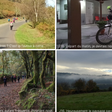
es ? C'est la fautive à cette
J16. Départ du matin, je devrais r
u pélerinage de Compostelle, 100
journée.
urs autant fréquenté. Pourtant nous
J16. Heureusement le paysage per