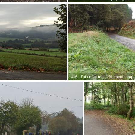
J16. J'ai enfilé mes vêtements impe
le parcours.