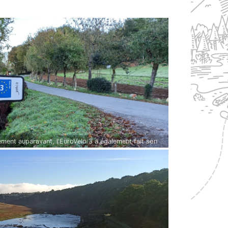
llement auparavant, l'EuroVelo 3 a également fait son
lable européen qui permet de suivre les traditionnels
telle à vélo. Ici je l'ai emprunté par mégarde, et il
EuroVelo se distingue, car il n'est pas suffisamment
kilomètres ne posent pas grandes difficultés à vélo).