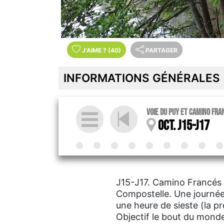
J'AIME
?
(40)
PARTAGER
INFORMATIONS GÉNÉRALES
Voie du Puy et Camino fr
Oct. J15-J17
J15-J17. Camino Francés à
Compostelle. Une journée 
une heure de sieste (la pr
Objectif le bout du mond