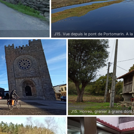
J15. Vue depuis le pont de Portomarin. A la 
ville a été déménagée sur le Monte do Crist
J15. Horreo, grenier à grains dont l
J'en vois régulièrement. Il sont él
afin d'en interdire l'accès aux rong