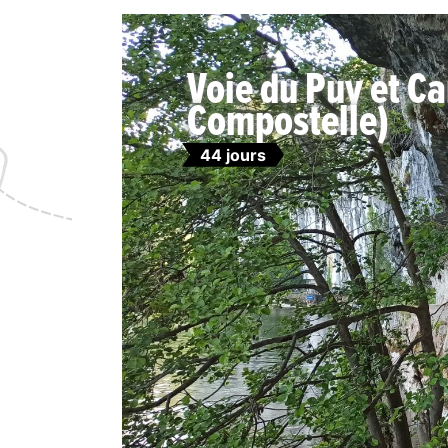
Voie du Puy et C
Compostelle)
44 jours