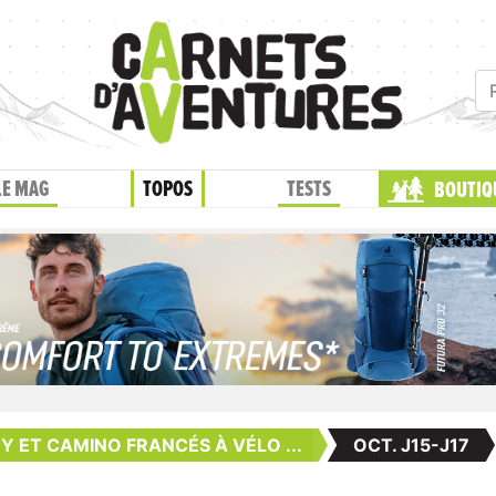
LE MAG
TOPOS
TESTS
BOUTIQ
Y ET CAMINO FRANCÉS À VÉLO ...
OCT. J15-J17