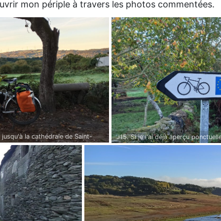
ouvrir mon périple à travers les photos commentées.
jusqu'à la cathédrale de Saint-
J15. Si je l'ai déjà aperçu ponctue
grand retour. C'est l'itinéraire cyc
chemins de Saint-Jacques-de-Compos
me faut rejoindre le chemin dont l'
carrossable (même si ces derniers 