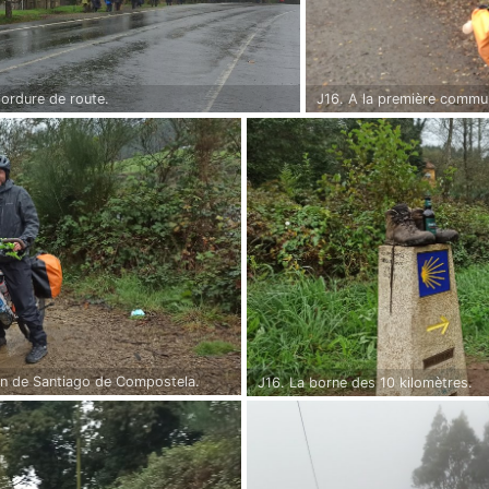
ordure de route.
J16. A la première commun
cafés d'assaut pour se met
d'un chemin nettement mo
ion de Santiago de Compostela.
J16. La borne des 10 kilomètres.
3 marcheurs - pèlerins doublés le
midi pour éviter de me refroidir