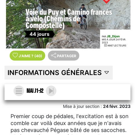
Voie du Puy et Camino francés
à vélo (Chemins de
Compostelle)
44 jours
JB_Dijon
PAR
MIS À JOUR 24 FÉVR.
2023
4867 LECTEURS
J'AIME
?
(40)
PARTAGER
INFORMATIONS GÉNÉRALES
Mai J1-J2
Mise à jour section :
24 févr. 2023
Premier coup de pédales, l'excitation est à son
comble car voilà deux années que je n'avais
pas chevauché Pégase bâté de ses sacoches.