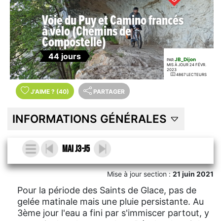
Voie du Puy et Camino francés
à vélo (Chemins de
Compostelle)
44 jours
JB_Dijon
PAR
MIS À JOUR 24 FÉVR.
2023
4867 LECTEURS
J'AIME
?
(40)
PARTAGER
INFORMATIONS GÉNÉRALES
Mai J3-J5
Mise à jour section :
21 juin 2021
Pour la période des Saints de Glace, pas de
gelée matinale mais une pluie persistante. Au
3ème jour l'eau a fini par s'immiscer partout, y