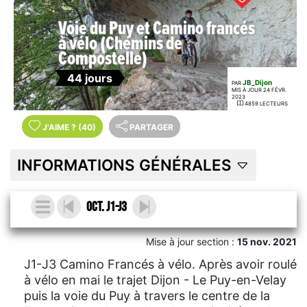
Voie du Puy et Camino francés
à vélo (Chemins de
Compostelle)
44 jours
JB_Dijon
PAR
MIS À JOUR 24 FÉVR.
2023
4859 LECTEURS
J'AIME
?
(40)
PARTAGER
INFORMATIONS GÉNÉRALES
Oct. J1-J3
Mise à jour section :
15 nov. 2021
J1-J3 Camino Francés à vélo. Après avoir roulé
à vélo en mai le trajet Dijon - Le Puy-en-Velay
puis la voie du Puy à travers le centre de la