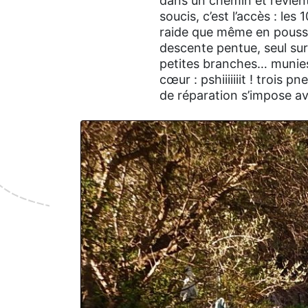
dans un chemin et revient
soucis, c’est l’accès : le
raide que même en poussant
descente pentue, seul su
petites branches… munies 
cœur : pshiiiiiiit ! trois
de réparation s’impose av