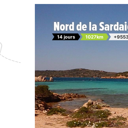
Nord de la Sard
14 jours
1027km
+9553