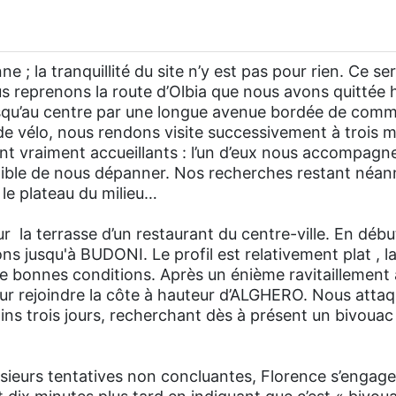
ne ; la tranquillité du site n’y est pas pour rien. Ce s
ous reprenons la route d’Olbia que nous avons quittée 
jusqu’au centre par une longue avenue bordée de comm
de vélo, nous rendons visite successivement à trois 
ont vraiment accueillants : l’un d’eux nous accompagn
ptible de nous dépanner. Nos recherches restant néan
r le plateau du milieu…
 la terrasse d’un restaurant du centre-ville. En débu
ns jusqu'à BUDONI. Le profil est relativement plat , l
de bonnes conditions. Après un énième ravitaillement
our rejoindre la côte à hauteur d’ALGHERO. Nous att
 trois jours, recherchant dès à présent un bivouac p
usieurs tentatives non concluantes, Florence s’engage