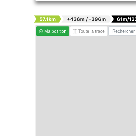
57.1km
+436m / -396m
61m/12
Ma position
Toute la trace