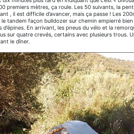
 dix minutes plus tard en indiquant que c’est « bivoua
s 100 premiers mètres, ça roule. Les 50 suivants, la pen
 , il est difficile d’avancer, mais ça passe ! Les 200
r le tandem façon bulldozer sur chemin empierré bie
d’épines. En arrivant, les pneus du vélo et la remor
 pneus sur quatre crevés, certains avec plusieurs trous.
ant le dîner.