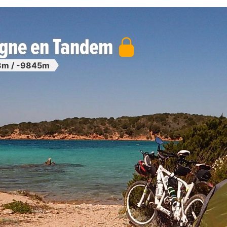
aigne en Tandem
m / -9845m