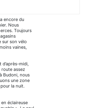
era encore du
hier. Nous
erces. Toujours
magasins
e sur son vélo
moins vaines,
t d’après-midi,
a route assez
 à Budoni, nous
aquons une zone
our la nuit.
 en éclaireuse