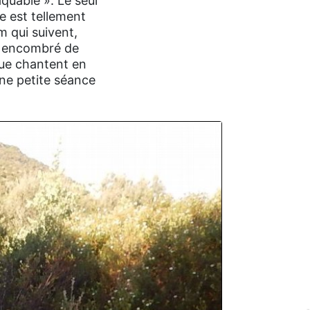
quable ». Le seul
te est tellement
m qui suivent,
n encombré de
que chantent en
 Une petite séance