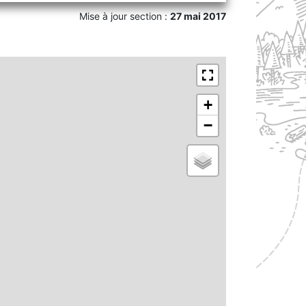
Mise à jour section :
27 mai 2017
+
−