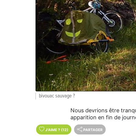
bivouac sauvage ?
Nous devrions être tranqui
apparition en fin de journ
J'AIME
?
(12)
PARTAGER