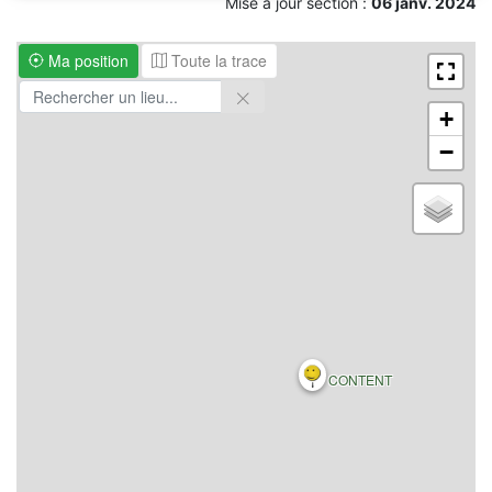
Mise à jour section :
06 janv. 2024
Ma position
Toute la trace
+
−
CONTENT