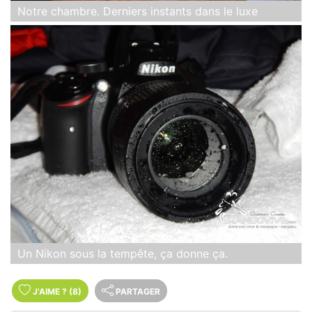
Notre chambre. Derniers instants dans le luxe
Un Nikon sous la tempête, ça donne ça.
J'AIME
?
(8)
PARTAGER