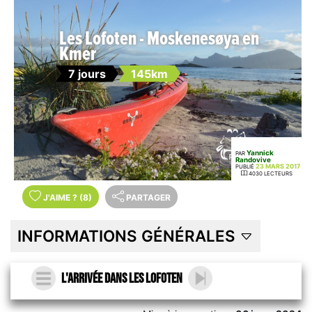
Les Lofoten - Moskenesøya en
Kmer
7 jours
145km
Yannick
PAR
Randovive
23 MARS 2017
PUBLIÉ
4030 LECTEURS
J'AIME
?
(8)
PARTAGER
INFORMATIONS GÉNÉRALES
L'arrivée dans les Lofoten