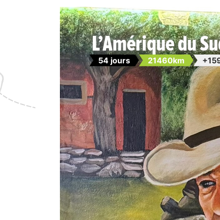
L’Amérique du Su
54 jours
21460km
+15