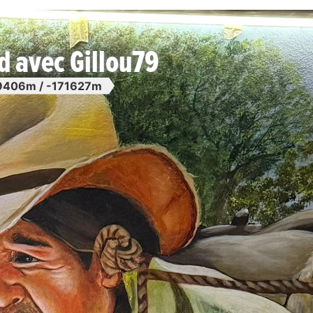
d avec Gillou79
9406m / -171627m