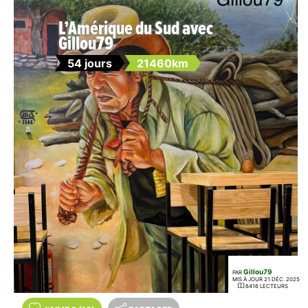
L’Amérique du Sud avec
Gillou79
54 jours
21460km
Gillou79
PAR
MIS À JOUR 21 DÉC. 2025
6416 LECTEURS