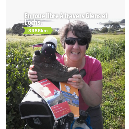
En roue libre à travers Glens et
Lochs.
3986km