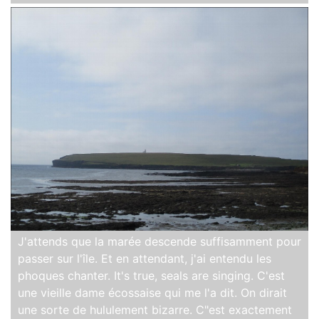
J'attends que la marée descende suffisamment pour
passer sur l'île. Et en attendant, j'ai entendu les
phoques chanter. It's true, seals are singing. C'est
une vieille dame écossaise qui me l'a dit. On dirait
une sorte de hululement bizarre. C"est exactement