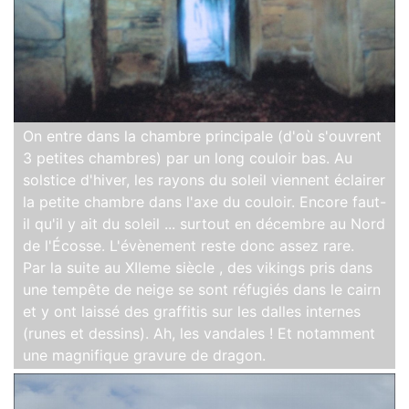
On entre dans la chambre principale (d'où s'ouvrent
3 petites chambres) par un long couloir bas. Au
solstice d'hiver, les rayons du soleil viennent éclairer
la petite chambre dans l'axe du couloir. Encore faut-
il qu'il y ait du soleil ... surtout en décembre au Nord
de l'Écosse. L'évènement reste donc assez rare.
Par la suite au XIIeme siècle , des vikings pris dans
une tempête de neige se sont réfugiés dans le cairn
et y ont laissé des graffitis sur les dalles internes
(runes et dessins). Ah, les vandales ! Et notamment
une magnifique gravure de dragon.