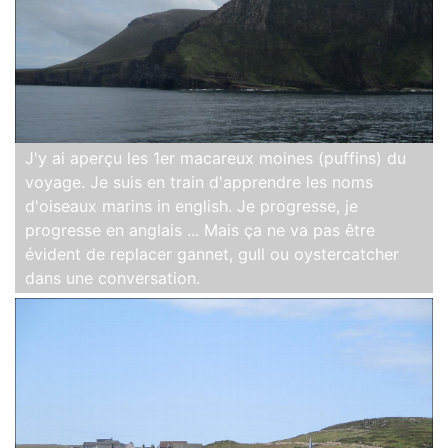
J'y ai aperçu les 1er macareux moines (puffins) du
voyage. Je suis en train d'apprendre les noms
d'oiseaux marins in english. Je progresse, je
progresse en anglais ... Mais ça ne va pas être
évident de replacer gannet, gull ou oystercatcher
dans une conversation.