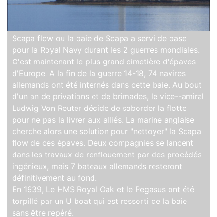
Scapa flow ou la baie de Scapa a servi de base
pour la Royal Navy durant les 2 guerres mondiales.
C'est maintenant le plus grand cimetière d'épaves
d'Europe. A la fin de la guerre 14-18, 74 navires
allemands ont été internés dans cette baie. Au bout
d'un an de privations et de brimades, le vice--amiral
Ludwig Von Reuter décide de saborder la flotte
pour ne pas la livrer aux alliés. La marine anglaise
cherche alors une solution pour "nettoyer" la Scapa
flow de ces épaves. Deux compagnies se lancent
dans les travaux de renflouement par des procédés
ingénieux, mais 7 bateaux allemands resteront
définitivement au fond.
En 1939, Le HMS Royal Oak et le Pegasus ont été
torpillé par un U boat qui est ressorti de la baie
sans être repéré.