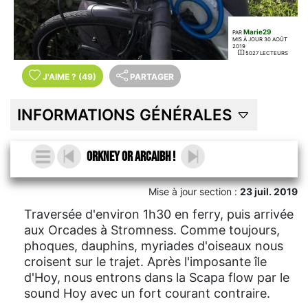
Marie29
PAR
MIS À JOUR 30 AOÛT
2019
5027 LECTEURS
J'AIME
?
(49)
PARTAGER
INFORMATIONS GÉNÉRALES
Orkney or Arcaibh !
Mise à jour section :
23 juil. 2019
Traversée d'environ 1h30 en ferry, puis arrivée
aux Orcades à Stromness. Comme toujours,
phoques, dauphins, myriades d'oiseaux nous
croisent sur le trajet. Après l'imposante île
d'Hoy, nous entrons dans la Scapa flow par le
sound Hoy avec un fort courant contraire.