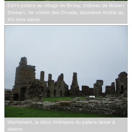
Earl's palace au village de Birsay, château de Robert
Stewart, 1er comte des Orcade, deuxième moitié du
XVI ème siècle.
Maintenant, la déco intérieure du palace laisse à
désirer.