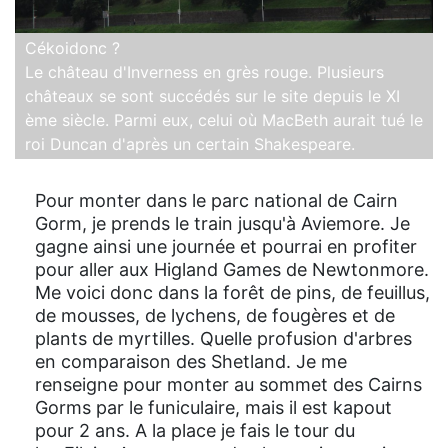
Cékoidonc ?
Le château d'Inverness en grès rouge. Plusieurs
châteaux se sont succédés sur le site depuis le XI
ème siècle. Parmi eux, celui où MacBeth aurait tué le
roi Duncan d'après un certain Shakespeare.
Pour monter dans le parc national de Cairn
Gorm, je prends le train jusqu'à Aviemore. Je
gagne ainsi une journée et pourrai en profiter
pour aller aux Higland Games de Newtonmore.
Me voici donc dans la forêt de pins, de feuillus,
de mousses, de lychens, de fougères et de
plants de myrtilles. Quelle profusion d'arbres
en comparaison des Shetland. Je me
renseigne pour monter au sommet des Cairns
Gorms par le funiculaire, mais il est kapout
pour 2 ans. A la place je fais le tour du