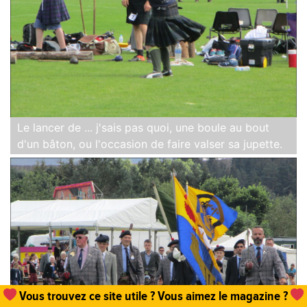
Le lancer de ... j'sais pas quoi, une boule au bout
d'un bâton, ou l'occasion de faire valser sa jupette.
Un
abonnement, une commande de numéro
et hop,
vous permettez que tout cela existe !