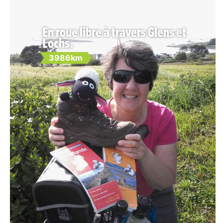
En roue libre à travers Glens et
Lochs.
3986km