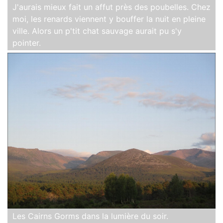
J'aurais mieux fait un affut près des poubelles. Chez
moi, les renards viennent y bouffer la nuit en pleine
ville. Alors un p'tit chat sauvage aurait pu s'y
pointer.
Les Cairns Gorms dans la lumière du soir.