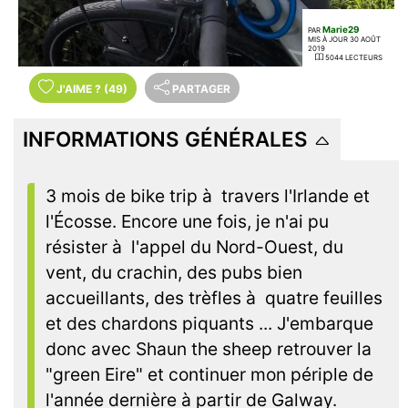
Marie29
PAR
MIS À JOUR 30 AOÛT
2019
5044 LECTEURS
J'AIME
?
(49)
PARTAGER
INFORMATIONS GÉNÉRALES
3 mois de bike trip à travers l'Irlande et
l'Écosse. Encore une fois, je n'ai pu
résister à l'appel du Nord-Ouest, du
vent, du crachin, des pubs bien
accueillants, des trèfles à quatre feuilles
et des chardons piquants ... J'embarque
donc avec Shaun the sheep retrouver la
"green Eire" et continuer mon périple de
l'année dernière à partir de Galway.