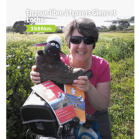
En roue libre à travers Glens et
Lochs.
3986km