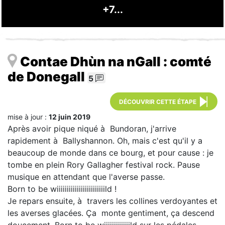
+7...
Contae Dhùn na nGall : comté
de Donegall
5
DÉCOUVRIR CETTE ÉTAPE
mise à jour :
12 juin 2019
Après avoir pique niqué à Bundoran, j'arrive
rapidement à Ballyshannon. Oh, mais c'est qu'il y a
beaucoup de monde dans ce bourg, et pour cause : je
tombe en plein Rory Gallagher festival rock. Pause
musique en attendant que l'averse passe.
Born to be wiiiiiiiiiiiiiiiiiiiiiiiild !
Je repars ensuite, à travers les collines verdoyantes et
les averses glacées. Ça monte gentiment, ça descend
doucement. Born to be wiiiiiiiiiiiiild sur les pédales.