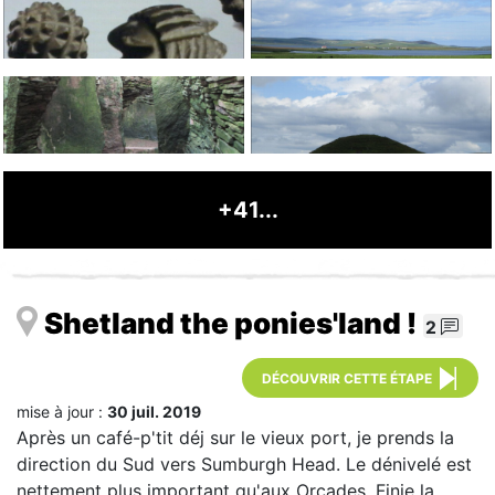
+41...
Shetland the ponies'land !
2
DÉCOUVRIR CETTE ÉTAPE
mise à jour :
30 juil. 2019
Après un café-p'tit déj sur le vieux port, je prends la
direction du Sud vers Sumburgh Head. Le dénivelé est
nettement plus important qu'aux Orcades. Finie la