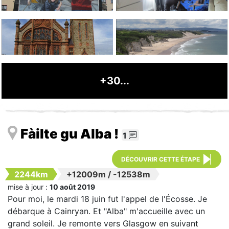
+30...
Fàilte gu Alba !
1
DÉCOUVRIR CETTE ÉTAPE
2244km
+12009m
/
-12538m
mise à jour :
10 août 2019
Pour moi, le mardi 18 juin fut l'appel de l'Écosse. Je
débarque à Cainryan. Et "Alba" m'accueille avec un
grand soleil. Je remonte vers Glasgow en suivant