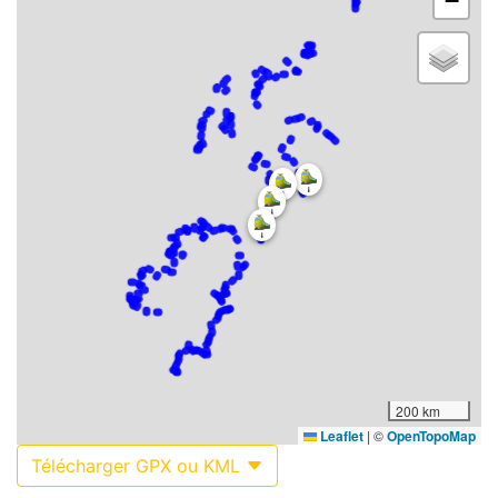
−
200 km
Leaflet
|
©
OpenTopoMap
Télécharger GPX ou KML