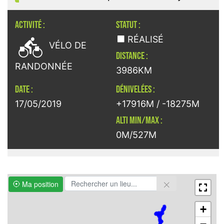
ACTIVITÉ :
STATUT :

RÉALISÉ
VÉLO DE
DISTANCE :
RANDONNÉE
3986KM
DATE :
DÉNIVELÉES :
17/05/2019
+17916M / -18275M
ALTI MIN/MAX :
0M/527M
Ma position
+