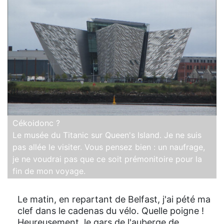
Cékoidonc ?
Le musée du Titanic sur Queen's Island. Je ne suis
pas allée le visiter. Vous pensez bien : un naufrage,
je ne voudrai pas que ce soit prémonitoire pour la
fin de mon voyage.
Le matin, en repartant de Belfast, j'ai pété ma
clef dans le cadenas du vélo. Quelle poigne !
Heureusement, le gars de l'auberge de