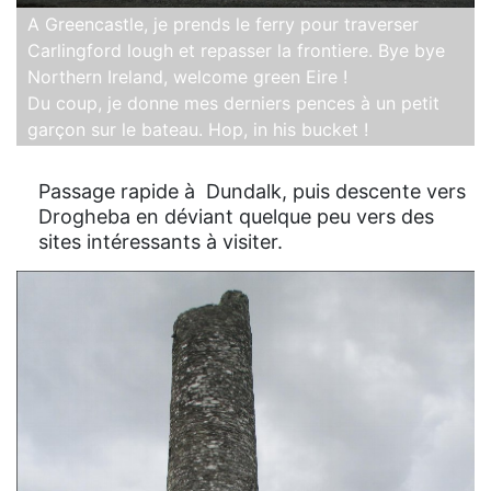
A Greencastle, je prends le ferry pour traverser
Carlingford lough et repasser la frontiere. Bye bye
Northern Ireland, welcome green Eire !
Du coup, je donne mes derniers pences à un petit
garçon sur le bateau. Hop, in his bucket !
Passage rapide à Dundalk, puis descente vers
Drogheba en déviant quelque peu vers des
sites intéressants à visiter.