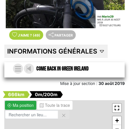
Marie29
PAR
MIS À JOUR 30 AOÛT
2019
5027 LECTEURS
J'AIME
?
(49)
PARTAGER
INFORMATIONS GÉNÉRALES
Come back in green Ireland
Mise à jour section :
30 août 2019
666km
0m/200m
Ma position
Toute la trace
+