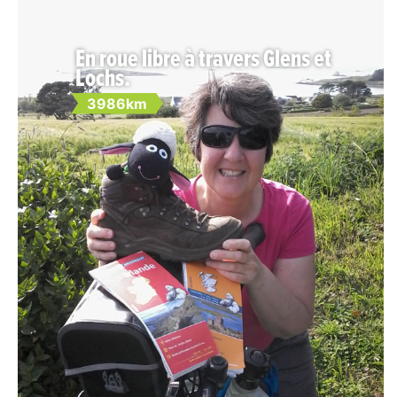
En roue libre à travers Glens et
Lochs.
3986km