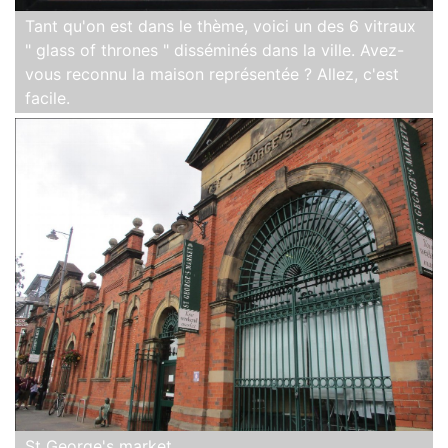
Tant qu'on est dans le thème, voici un des 6 vitraux
" glass of thrones " disséminés dans la ville. Avez-
vous reconnu la maison représentée ? Allez, c'est
facile.
St George's market.