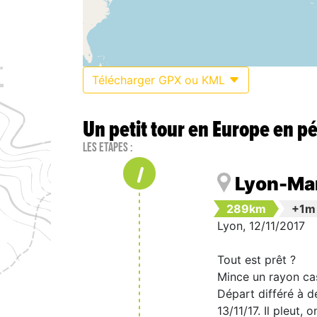
Télécharger GPX ou KML
Un petit tour en Europe en p
Les étapes :
1
Lyon-Mar
289km
+1m
Lyon, 12/11/2017
Tout est prêt ?
Mince un rayon ca
Départ différé à d
13/11/17. Il pleut,