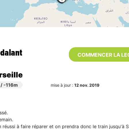
édalant
COMMENCER LA LE
seille
/
-116m
mise à jour :
12 nov. 2019
ssé.
emain.
 on réussi à faire réparer et on prendra donc le train jusqu'