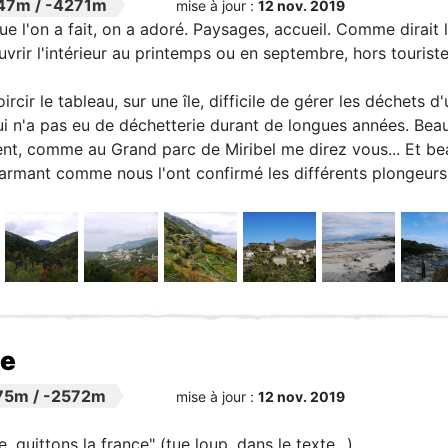
47m
/
-4271m
mise à jour :
12 nov. 2019
e l'on a fait, on a adoré. Paysages, accueil. Comme dirait l
vrir l'intérieur au printemps ou en septembre, hors touriste
ircir le tableau, sur une île, difficile de gérer les déchet
ui n'a pas eu de déchetterie durant de longues années. Be
t, comme au Grand parc de Miribel me direz vous... Et bea
armant comme nous l'ont confirmé les différents plongeurs
ne
75m
/
-2572m
mise à jour :
12 nov. 2019
, quittons la france" (tue loup, dans le texte...)