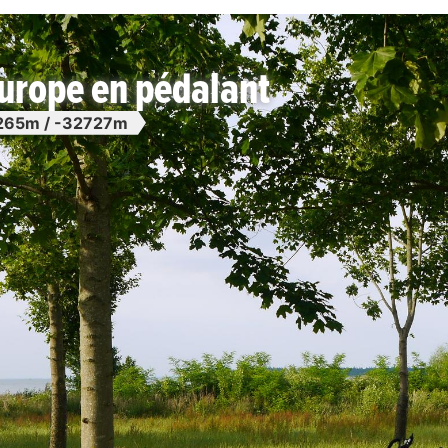
Europe en pédalant
265m / -32727m