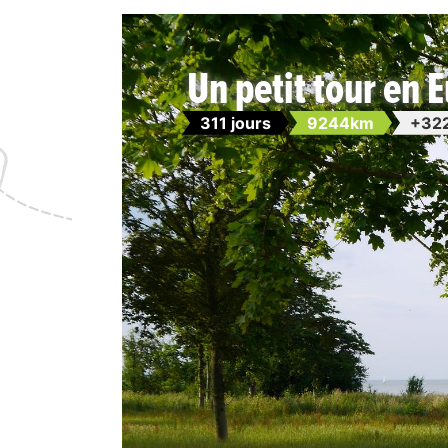
Un petit tour en 
311 jours
9244km
+32