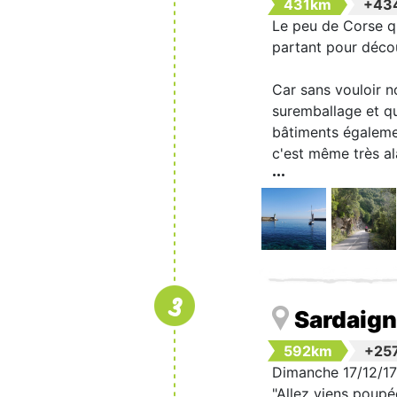
431km
+43
Le peu de Corse qu
partant pour décou
Car sans vouloir no
suremballage et q
bâtiments égalemen
c'est même très al
3
Sardaig
592km
+25
Dimanche 17/12/17
"Allez viens poupée