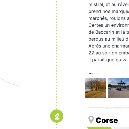
mistral, et au réve
prend nos marques,
marchés, roulons au
Certes un environ
de Baccarin et la 
perdus au milieu d
Après une charmant
22 au soir on emba
Il parait que ça v
2
Corse