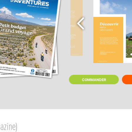
chevron_left
COMMANDER
azine)