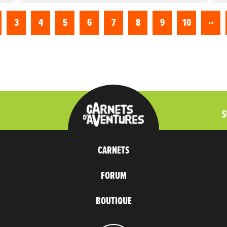
..
3
4
5
6
7
8
9
10
S
CARNETS
FORUM
BOUTIQUE