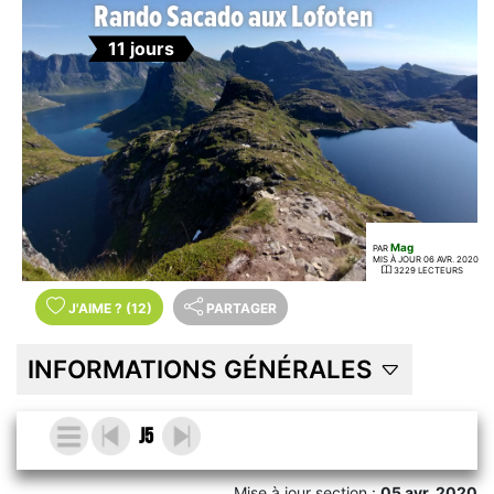
Rando Sacado aux Lofoten
11 jours
Mag
PAR
MIS À JOUR 06 AVR. 2020
3229 LECTEURS
J'AIME
?
(12)
PARTAGER
INFORMATIONS GÉNÉRALES
J5
Mise à jour section :
05 avr. 2020