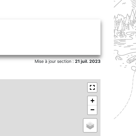
Mise à jour section :
21 juil. 2023
+
−