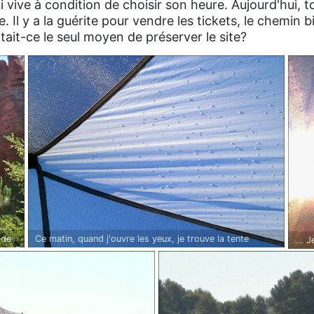
 vive à condition de choisir son heure. Aujourd'hui, t
 Il y a la guérite pour vendre les tickets, le chemin bi
tait-ce le seul moyen de préserver le site?
 de
Ce matin, quand j'ouvre les yeux, je trouve la tente
... 
magnifique! Je me crois sur un voilier en plein pacifique,
ces 
je me laisser bercer...