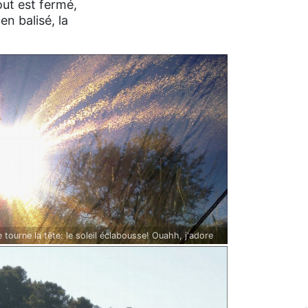
out est fermé,
en balisé, la
Je tourne la tête: le soleil éclabousse! Ouahh, j'adore
réveils...