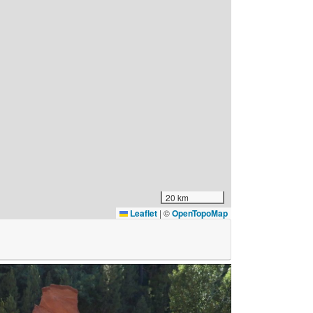
20 km
Leaflet
|
©
OpenTopoMap