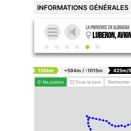
INFORMATIONS GÉNÉRALES
La Provence en Albracka
Luberon, Avign
158km
+594m / -1015m
425m/
Ma position
Toute la trace