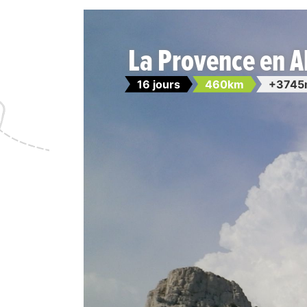
La Provence en A
16 jours
460km
+3745