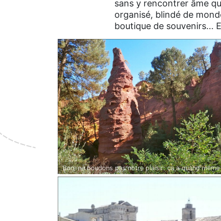
sans y rencontrer âme qui
organisé, blindé de monde.
boutique de souvenirs... E
Bon, ne boudons pas notre plaisir: ça a quand même
la gueule...