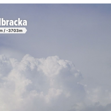
lbracka
m / -3703m