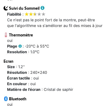
Suivi du Sommeil








fiabilité
:
Ce n'est pas le point fort de la montre, peut-être
que l'algorithme va s'améliorer au fil des mises à jour
Thermomètre
oui
plage
: -20°C à 55°C
resolution
: 1.0°C
Ecran
size
: 1.2''
résolution
: 240x240
écran tactile
: oui
en couleur
: oui
matière de l'écran
: Cristal de saphir
Bluetooth
oui