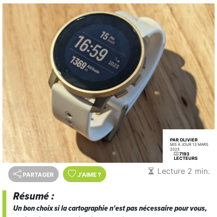
PAR OLIVIER
MIS À JOUR 13 MARS
2025
7193
LECTEURS
Lecture 2 min.
PARTAGER
J'AIME
?
Résumé :
Un bon choix si la cartographie n'est pas nécessaire pour vous,