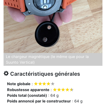
Le chargeur magnétique (le même que pour la
Suunto Vertical)
Caractéristiques générales









Note globale
:










Robustesse apparente
:
Poids total (constaté)
: 64 g
Poids annoncé par le constructeur
: 64 g