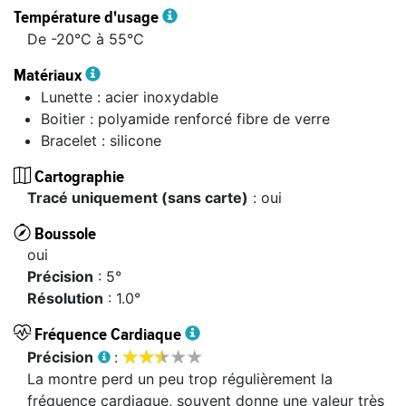
Température d'usage
De -20°C à 55°C
Matériaux
Lunette : acier inoxydable
Boitier : polyamide renforcé fibre de verre
Bracelet : silicone
Cartographie
tracé uniquement (sans carte)
: oui
Boussole
oui
précision
: 5°
résolution
: 1.0°
Fréquence Cardiaque








précision
:
La montre perd un peu trop régulièrement la
fréquence cardiaque, souvent donne une valeur très