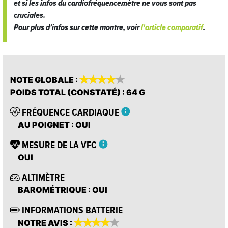
et si les infos du cardiofréquencemètre ne vous sont pas
cruciales.
Pour plus d'infos sur cette montre, voir
l'article comparatif
.









NOTE GLOBALE
:
POIDS TOTAL (CONSTATÉ)
: 64 G
FRÉQUENCE CARDIAQUE
AU POIGNET
: OUI
MESURE DE LA VFC
OUI
ALTIMÈTRE
BAROMÉTRIQUE
: OUI
INFORMATIONS BATTERIE









NOTRE AVIS
: