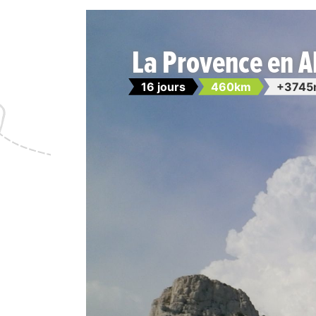
La Provence en A
16 jours
460km
+3745