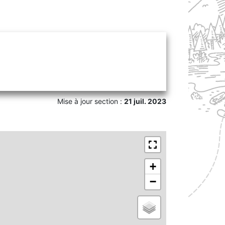
Mise à jour section :
21 juil. 2023
+
−