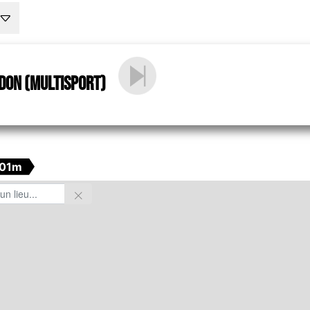
don (multisport)
001m