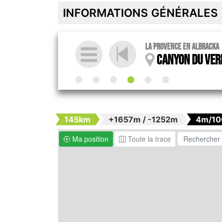
INFORMATIONS GÉNÉRALES
La Provence en Albracka
Canyon du Ver
145km
+1657m / -1252m
4m/1
Ma position
Toute la trace