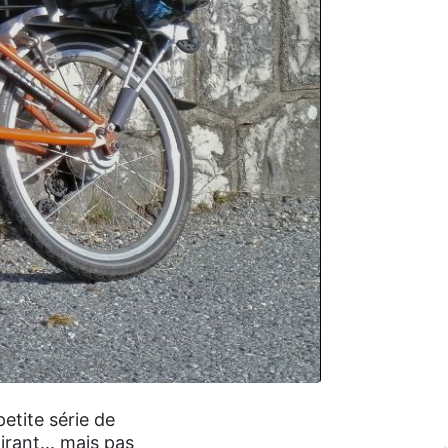
tite série de
irant... mais pas