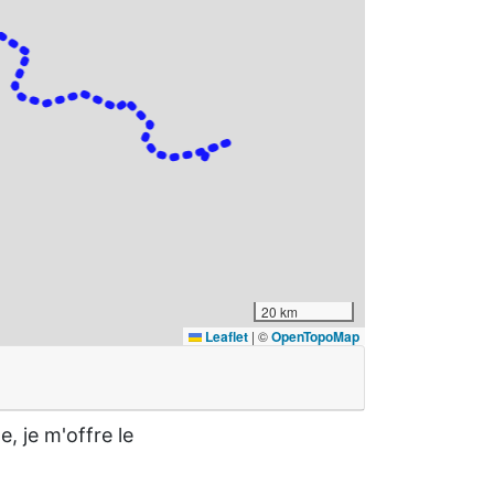
20 km
Leaflet
|
©
OpenTopoMap
, je m'offre le