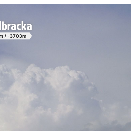
lbracka
m / -3703m