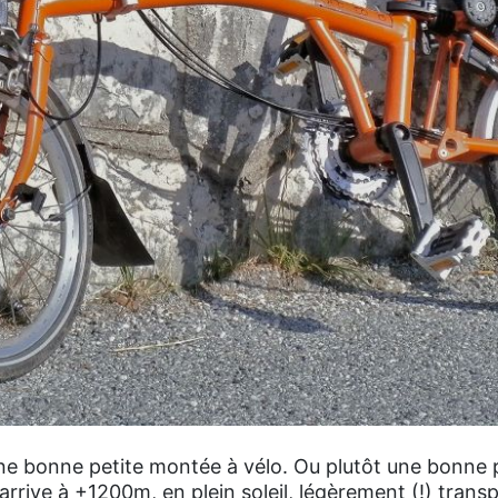
 bonne petite montée à vélo. Ou plutôt une bonne pe
'arrive à +1200m, en plein soleil, légèrement (!) transp