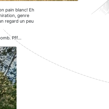
on pain blanc! Eh
dmiration, genre
 un regard un peu
omb. Pff...