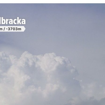
lbracka
m / -3703m