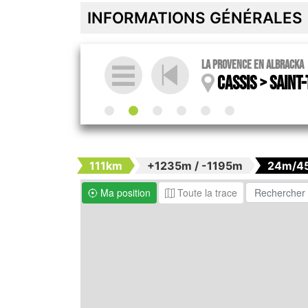
INFORMATIONS GÉNÉRALES
La Provence en Albracka
Cassis > Saint-
111km
+1235m / -1195m
24m/4
Ma position
Toute la trace