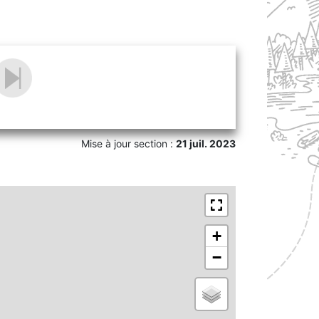
Mise à jour section :
21 juil. 2023
+
−