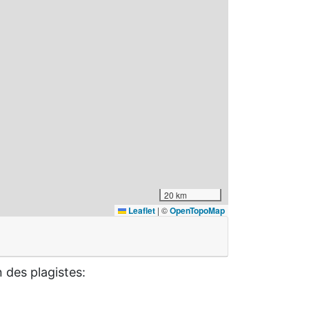
20 km
Leaflet
|
©
OpenTopoMap
n des plagistes: