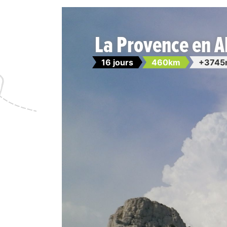
La Provence en A
16 jours
460km
+3745