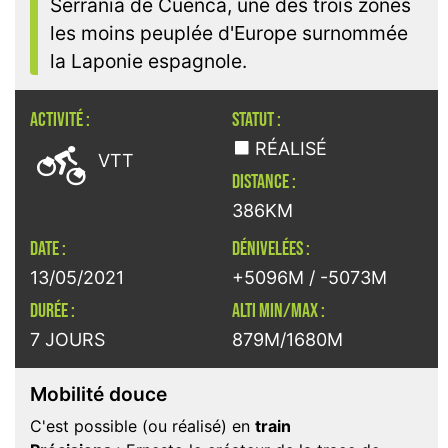
Serrania de Cuenca, une des trois zones
les moins peuplée d'Europe surnommée
la Laponie espagnole.
ACTIVITÉ :
STATUT :

RÉALISÉ
VTT
DISTANCE :
386KM
DATE :
DÉNIVELÉES :
13/05/2021
+5096M / -5073M
DURÉE :
ALTI MIN/MAX :
7 JOURS
879M/1680M
Mobilité douce
C'est possible (ou réalisé) en
train