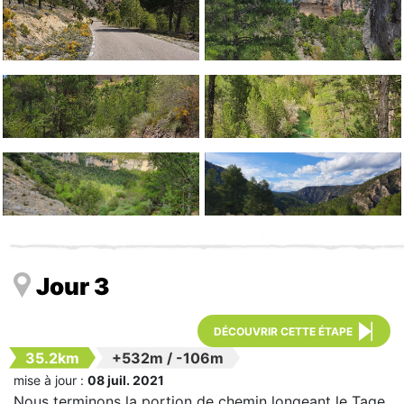
Jour 3
DÉCOUVRIR CETTE ÉTAPE
35.2km
+532m
/
-106m
mise à jour :
08 juil. 2021
Nous terminons la portion de chemin longeant le Tage,