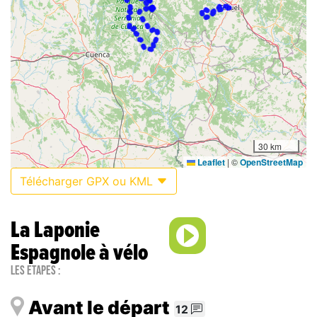
30 km
Leaflet
|
©
OpenStreetMap
Télécharger GPX ou KML
La Laponie
Espagnole à vélo
Les étapes :
Avant le départ
12