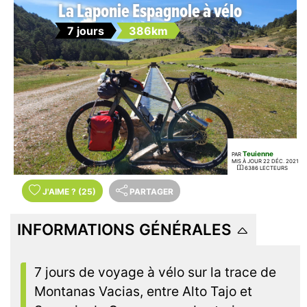
La Laponie Espagnole à vélo
7 jours
386km
Teuienne
PAR
MIS À JOUR 22 DÉC. 2021
6386 LECTEURS
J'AIME
?
(25)
PARTAGER
INFORMATIONS GÉNÉRALES
7 jours de voyage à vélo sur la trace de
Montanas Vacias, entre Alto Tajo et