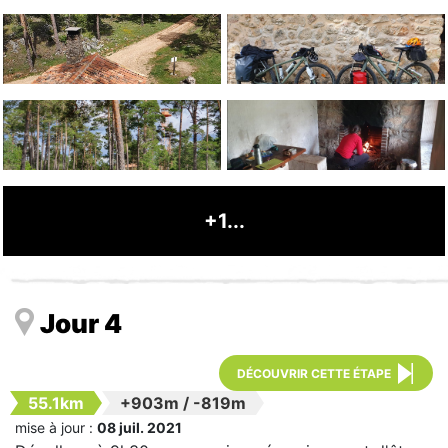
+1...
Jour 4
DÉCOUVRIR CETTE ÉTAPE
55.1km
+903m
/
-819m
mise à jour :
08 juil. 2021