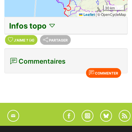
30 km
Leaflet
|
© OpenCycleMap
Infos topo
J'AIME
?
(4)
PARTAGER
Commentaires
COMMENTER