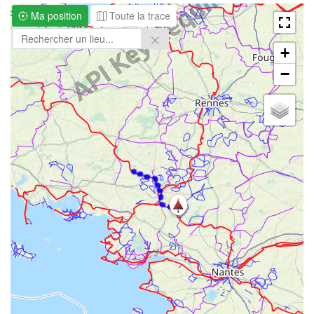
Ma position
Toute la trace
+
−