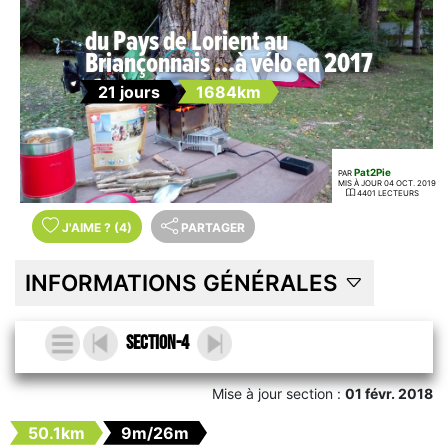
du Pays de Lorient au
Briançonnais ...à vélo en 2017
21 jours
1684km
Pat2Pie
PAR
MIS À JOUR 04 OCT. 2019
4401 LECTEURS
J'AIME
?
(4)
PARTAGER
INFORMATIONS GÉNÉRALES
section-4
Mise à jour section :
01 févr. 2018
50.1km
9m/26m