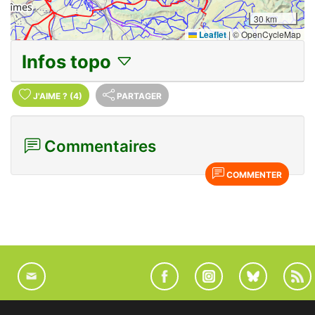
30 km
Leaflet
|
© OpenCycleMap
Infos topo
J'AIME
?
(4)
PARTAGER
Commentaires
COMMENTER