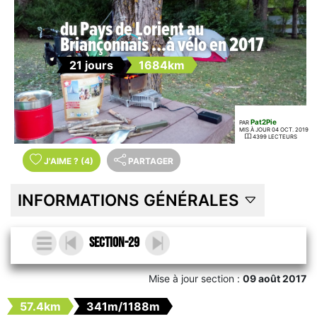
du Pays de Lorient au
Briançonnais ...à vélo en 2017
21 jours
1684km
Pat2Pie
PAR
MIS À JOUR 04 OCT. 2019
4399 LECTEURS
J'AIME
?
(4)
PARTAGER
INFORMATIONS GÉNÉRALES
section-29
Mise à jour section :
09 août 2017
57.4km
341m/1188m