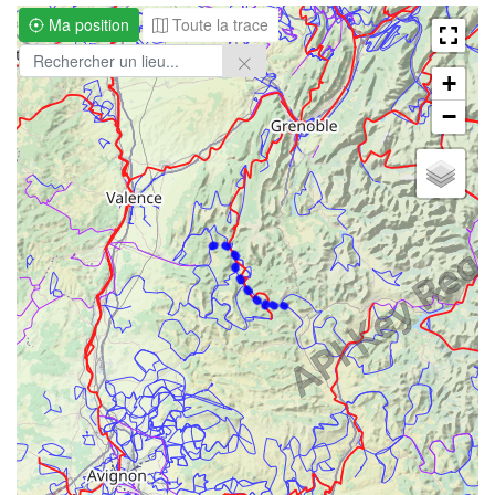
Ma position
Toute la trace
+
−