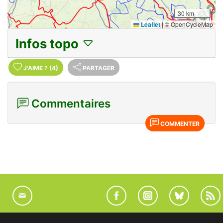
30 km
Leaflet
|
© OpenCycleMap
Infos topo
J'AIME
?
(4)
PARTAGER
Commentaires
COMMENTER