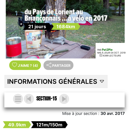
du Pays de Lorient au
Briançonnais ...à vélo en 2017
21 jours
1684km
Pat2Pie
PAR
MIS À JOUR 04 OCT. 2019
4399 LECTEURS
J'AIME
?
(4)
PARTAGER
INFORMATIONS GÉNÉRALES
section-15
Mise à jour section :
30 avr. 2017
49.9km
121m/150m