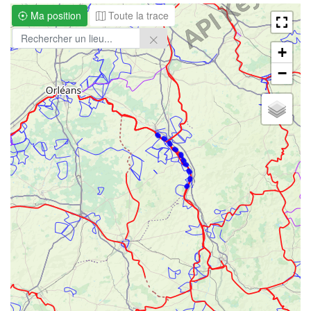
Ma position
Toute la trace
+
−