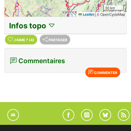
30 km
Leaflet
|
© OpenCycleMap
Infos topo
J'AIME
?
(4)
PARTAGER
Commentaires
COMMENTER