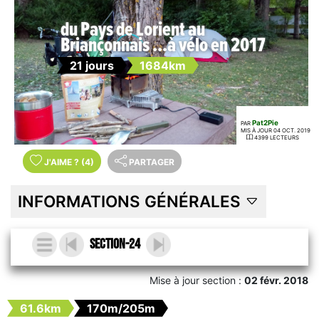
du Pays de Lorient au
Briançonnais ...à vélo en 2017
21 jours
1684km
Pat2Pie
PAR
MIS À JOUR 04 OCT. 2019
4399 LECTEURS
J'AIME
?
(4)
PARTAGER
INFORMATIONS GÉNÉRALES
section-24
Mise à jour section :
02 févr. 2018
61.6km
170m/205m